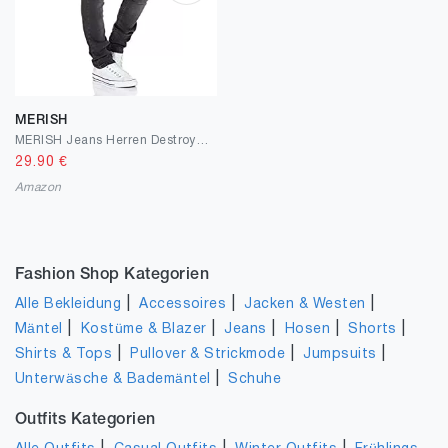
MERISH
MERISH Jeans Herren Destroyed Hose Jeanshose Männer Slim Fit Stretch Denim 2081-1001
29.90
€
Amazon
Fashion Shop Kategorien
|
|
|
Alle Bekleidung
Accessoires
Jacken & Westen
|
|
|
|
|
Mäntel
Kostüme & Blazer
Jeans
Hosen
Shorts
|
|
|
Shirts & Tops
Pullover & Strickmode
Jumpsuits
|
Unterwäsche & Bademäntel
Schuhe
Outfits Kategorien