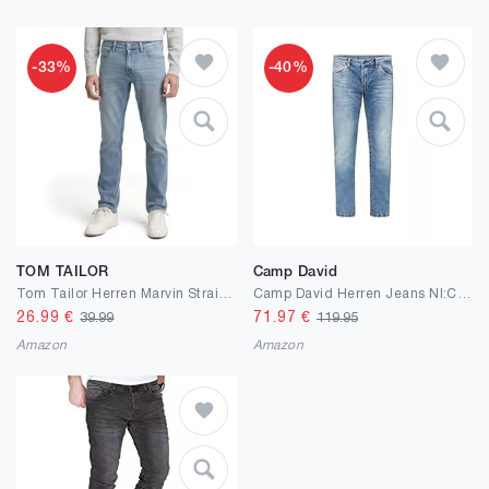
-33%
-40%
TOM TAILOR
Camp David
Tom Tailor Herren Marvin Straight Jeans 1042341
Camp David Herren Jeans NI:CO Regular Fit
26.99
€
71.97
€
39.99
119.95
Amazon
Amazon