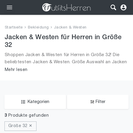
Outfits
Startseite
Bekleidung
Jacken & Westen
Bekleidung
Jacken & Westen für Herren in Größe
32
Wäsche
Shoppen Jacken & Westen für Herren in Größe 32! Die
beliebtesten Jacken & Westen. Größe Auswahl an Jacken
Schuhe
& Westen in Größe 32 und alle Trends aus 2026 für
Mehr lesen
Männer!
Accessoires
SALE
Kategorien
Filter
3
Produkte gefunden
Größe 32 ✕