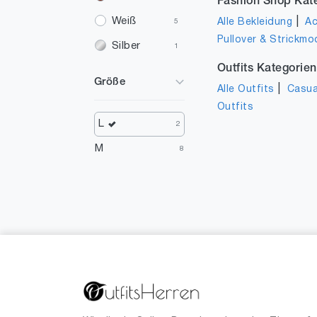
Fashion Shop Kat
Weiß
|
Alle Bekleidung
Ac
5
Pullover & Strickmo
Silber
1
Outfits Kategorien
Violett
1
Größe
|
Alle Outfits
Casua
Elfenbein
1
Outfits
L
2
M
8