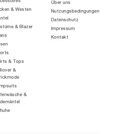
cessoires
Über uns
cken & Westen
Nutzungsbedingungen
ntel
Datenschutz
stüme & Blazer
Impressum
ans
Kontakt
sen
orts
irts & Tops
llover &
rickmode
mpsuits
terwäsche &
demäntel
huhe