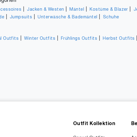
egorien
|
|
|
|
cessoires
Jacken & Westen
Mäntel
Kostüme & Blazer
J
|
|
|
de
Jumpsuits
Unterwäsche & Bademäntel
Schuhe
|
|
|
l Outfits
Winter Outfits
Frühlings Outfits
Herbst Outfits
Outfit Kollektion
Be