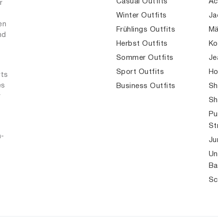
Casual Outfits
Ac
r
Winter Outfits
Ja
en
Frühlings Outfits
Mä
nd
Herbst Outfits
Ko
Sommer Outfits
Je
Sport Outfits
Ho
rts
es
Business Outfits
Sh
r
Sh
Pu
St
n-
Ju
Un
Ba
Sc