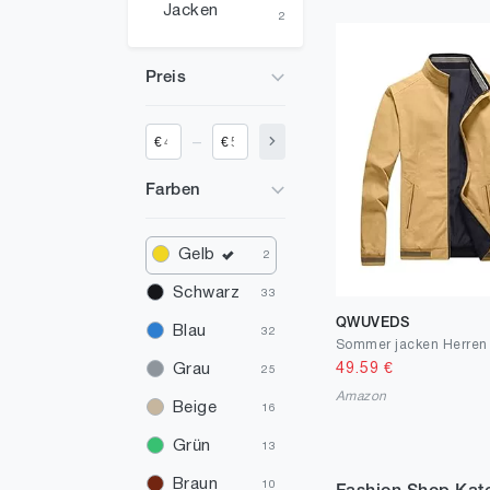
Jacken
2
Preis
_
€
€
Farben
Gelb
2
Schwarz
33
QWUVEDS
Blau
32
49.59
€
Grau
25
Amazon
Beige
16
Grün
13
Braun
10