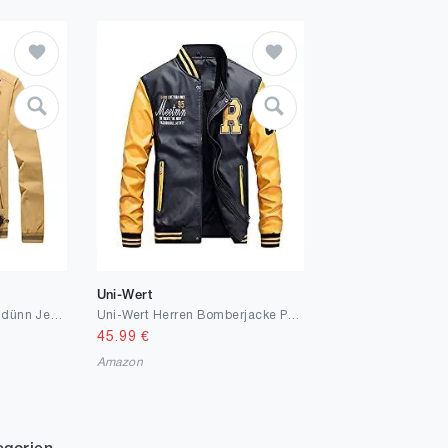
Uni-Wert
Sommer jacken Herren dünn Jeans jacken für Herren Mens Fashion Simple Camouflage Pocket Cardigan Zipper Sweater Jacket Lange Jacken Herren Outdoor jacken für Herren sommerjacken Herren
Uni-Wert Herren Bomberjacke Pu Leder Fliegerjacke Stehkragen Collegejacke Reißverschluss Übergangsjacke Casual Baseball Jacken Mantel
45.99
€
Amazon