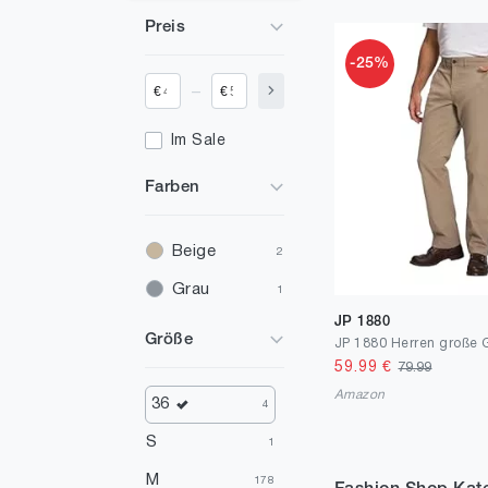
Preis
-25%
_
€
€
Im Sale
Farben
Beige
2
Grau
1
JP 1880
Größe
59.99
€
79.99
Amazon
36
4
S
1
M
178