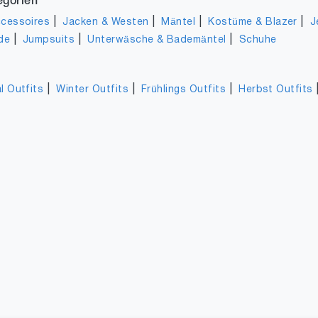
egorien
|
|
|
|
cessoires
Jacken & Westen
Mäntel
Kostüme & Blazer
J
|
|
|
de
Jumpsuits
Unterwäsche & Bademäntel
Schuhe
|
|
|
l Outfits
Winter Outfits
Frühlings Outfits
Herbst Outfits