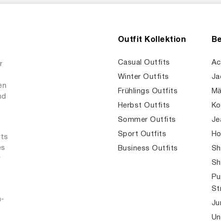
Outfit Kollektion
Be
Casual Outfits
Ac
r
Winter Outfits
Ja
en
Frühlings Outfits
Mä
nd
Herbst Outfits
Ko
Sommer Outfits
Je
Sport Outfits
Ho
rts
es
Business Outfits
Sh
r
Sh
Pu
St
n-
Ju
Un