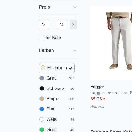
Preis
_
€
€
Im Sale
Farben
Elfenbein
3
Grau
167
Haggar
Schwarz
150
Beige
65.75
€
122
Amazon
Blau
117
Weiß
44
Grün
40