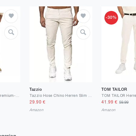
-30%
Tazzio
TOM TAILOR
Haggar Herren-Hose, Premium-Stretch-Kord, Klassische Passform
Tazzio Hose Chino Herren Slim Fit Chinohose Stoffhose Herrenhose Stretch Neu 19530
29.90
€
41.99
€
59.99
Amazon
Amazon