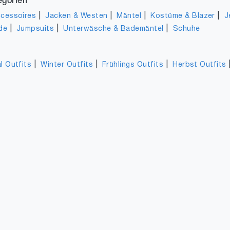
egorien
|
|
|
|
cessoires
Jacken & Westen
Mäntel
Kostüme & Blazer
J
|
|
|
de
Jumpsuits
Unterwäsche & Bademäntel
Schuhe
|
|
|
l Outfits
Winter Outfits
Frühlings Outfits
Herbst Outfits