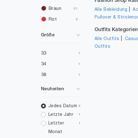
Fashion Shop Kat
Braun
|
31
Alle Bekleidung
Ac
Pullover & Strickmo
Rot
3
Outfits Kategorien
Silber
2
Größe
|
Alle Outfits
Casua
Orange
1
Outfits
Gelb
1
33
1
34
1
38
1
Neuheiten
Jedes Datum
3
Letzte Jahr
1
Letzter
1
Monat