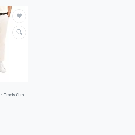
TOM TAILOR Herren Travis Slim Chino Hose mit Stretch