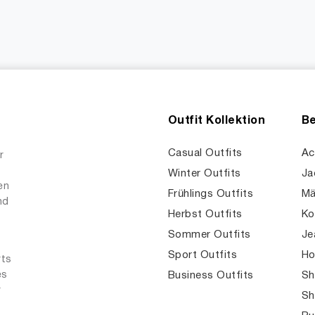
Outfit Kollektion
Be
Casual Outfits
Ac
r
Winter Outfits
Ja
en
Frühlings Outfits
Mä
nd
Herbst Outfits
Ko
Sommer Outfits
Je
Sport Outfits
Ho
rts
es
Business Outfits
Sh
r
Sh