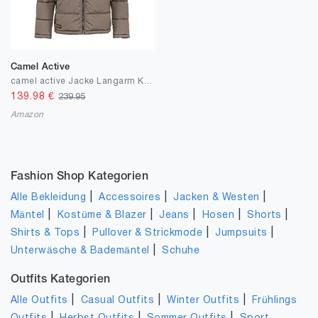
Camel Active
camel active Jacke Langarm Kapuze wasserdicht Winddicht dunkelrot
139.98
€
239.95
Amazon
Fashion Shop Kategorien
|
|
|
Alle Bekleidung
Accessoires
Jacken & Westen
|
|
|
|
|
Mäntel
Kostüme & Blazer
Jeans
Hosen
Shorts
|
|
|
Shirts & Tops
Pullover & Strickmode
Jumpsuits
|
Unterwäsche & Bademäntel
Schuhe
Outfits Kategorien
|
|
|
Alle Outfits
Casual Outfits
Winter Outfits
Frühlings