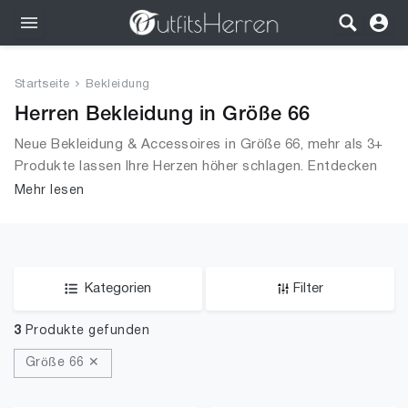
Outfits
Startseite
Bekleidung
Bekleidung
Herren Bekleidung in Größe 66
Neue Bekleidung & Accessoires in Größe 66, mehr als 3+
Wäsche
Produkte lassen Ihre Herzen höher schlagen. Entdecken
Sie unsere Auswahl an Tops, T-Shirts, Accessoires,
Mehr lesen
Schuhe
Unterwäsche & Dessous, Streetwear, Jacken, Mäntel &
Westen und mehr.
Accessoires
SALE
Kategorien
Filter
3
Produkte gefunden
Größe 66 ✕