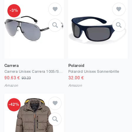
-3%
Carrera
Polaroid
Carrera Unisex Carrera 1005/S Sonnenbrille, Mehrfarbig (Rut Mtblk), 66 EU
Polaroid Unisex Sonnenbrille
90.63
€
32.00
€
93.23
Amazon
Amazon
-42%