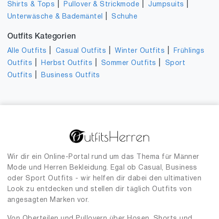
|
|
|
Shirts & Tops
Pullover & Strickmode
Jumpsuits
|
Unterwäsche & Bademäntel
Schuhe
Outfits Kategorien
|
|
|
Alle Outfits
Casual Outfits
Winter Outfits
Frühlings
|
|
|
Outfits
Herbst Outfits
Sommer Outfits
Sport
|
Outfits
Business Outfits
Wir dir ein Online-Portal rund um das Thema für Männer
Mode und Herren Bekleidung. Egal ob Casual, Business
oder Sport Outfits - wir helfen dir dabei den ultimativen
Look zu entdecken und stellen dir täglich Outfits von
angesagten Marken vor.
Von Oberteilen und Pullovern über Hosen, Shorts und