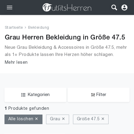
Outfits
Startseite
Bekleidung
Bekleidung
Grau Herren Bekleidung in Größe 47.5
Neue Grau Bekleidung & Accessoires in Größe 47.5, mehr
Wäsche
als 1+ Produkte lassen Ihre Herzen höher schlagen.
Entdecken Sie unsere Auswahl an Tops, T-Shirts,
Mehr lesen
Schuhe
Accessoires, Unterwäsche & Dessous, Streetwear,
Jacken, Mäntel & Westen und mehr.
Accessoires
SALE
Kategorien
Filter
1
Produkte gefunden
Alle löschen ✕
Grau ✕
Größe 47.5 ✕