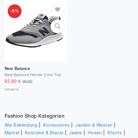
-8%
New Balance
New Balance Herren Core Trainers Sneaker
82.89
€
90.00
Amazon
Fashion Shop Kategorien
|
|
|
Alle Bekleidung
Accessoires
Jacken & Westen
|
|
|
|
|
Mäntel
Kostüme & Blazer
Jeans
Hosen
Shorts