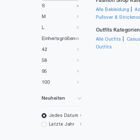
Fashion Shop Kat
S
4
|
Alle Bekleidung
Ac
M
Pullover & Strickmo
7
L
7
Outfits Kategorien
Einheitsgrößen
|
Alle Outfits
Casua
20
Outfits
42
1
58
1
95
1
100
1
200
1
Neuheiten
Jedes Datum
1
Letzte Jahr
1