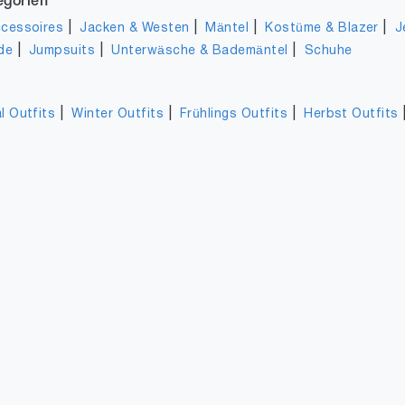
egorien
|
|
|
|
cessoires
Jacken & Westen
Mäntel
Kostüme & Blazer
J
|
|
|
de
Jumpsuits
Unterwäsche & Bademäntel
Schuhe
|
|
|
l Outfits
Winter Outfits
Frühlings Outfits
Herbst Outfits