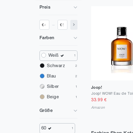
Preis
_
€
€
Farben
Weiß
1
Schwarz
2
Blau
2
Silber
1
Joop!
Joop! WOW! Eau de Toi
Beige
1
33.99
€
Amazon
Größe
60
1