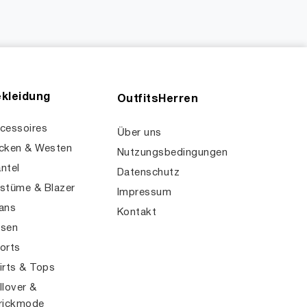
kleidung
OutfitsHerren
cessoires
Über uns
cken & Westen
Nutzungsbedingungen
ntel
Datenschutz
stüme & Blazer
Impressum
ans
Kontakt
sen
orts
irts & Tops
llover &
rickmode