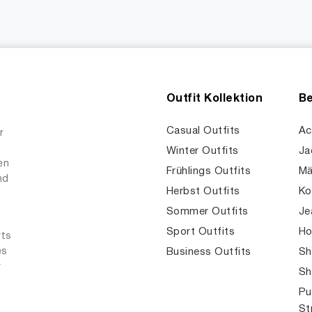
Outfit Kollektion
Be
Casual Outfits
Ac
r
Winter Outfits
Ja
en
Frühlings Outfits
Mä
nd
Herbst Outfits
Ko
Sommer Outfits
Je
Sport Outfits
Ho
rts
es
Business Outfits
Sh
r
Sh
Pu
St