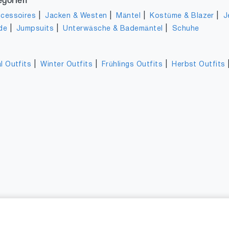
egorien
|
|
|
|
cessoires
Jacken & Westen
Mäntel
Kostüme & Blazer
J
|
|
|
de
Jumpsuits
Unterwäsche & Bademäntel
Schuhe
|
|
|
l Outfits
Winter Outfits
Frühlings Outfits
Herbst Outfits