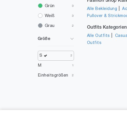
Fashion Shop Kat
Grün
3
|
Alle Bekleidung
Ac
Weiß
Pullover & Strickmo
3
Grau
2
Outfits Kategorien
|
Alle Outfits
Casua
Größe
Outfits
S
2
M
1
Einheitsgrößen
2