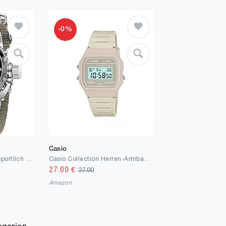
-0%
Casio
MEGALITH Herrenuhr Sportlich Militär Digitaluhr LED Groß Zifferblatt Uhren fur Männer Digital Analog Armbanduhr Herren Wasserdicht Stoppuhr Wecker Kalender
Casio Collection Herren-Armbanduhr F91WC
27.00
€
27.00
Amazon