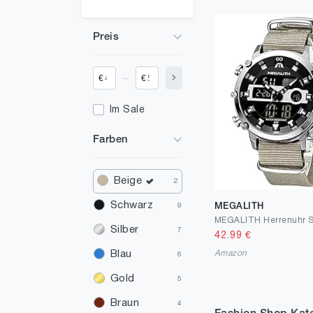
Preis
_
€
€
Im Sale
Farben
Beige
2
Schwarz
MEGALITH
9
Silber
7
42.99
€
Amazon
Blau
6
Gold
5
Braun
4