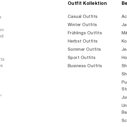
Outfit Kollektion
Be
Casual Outfits
Ac
r
Winter Outfits
Ja
en
Frühlings Outfits
Mä
nd
Herbst Outfits
Ko
Sommer Outfits
Je
Sport Outfits
Ho
rts
es
Business Outfits
Sh
r
Sh
Pu
St
n-
Ju
Un
Ba
Sc