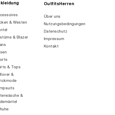
kleidung
OutfitsHerren
cessoires
Über uns
cken & Westen
Nutzungsbedingungen
ntel
Datenschutz
stüme & Blazer
Impressum
ans
Kontakt
sen
orts
irts & Tops
llover &
rickmode
mpsuits
terwäsche &
demäntel
huhe