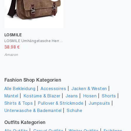
LOSMILE
LOSMILE Umhängetasche Herren Schultertasche 16 Zoll Kuriertasche Canvas Laptop Tasche Messenger Bag für Arbeit und Schule.
38.98
€
Amazon
Fashion Shop Kategorien
|
|
|
Alle Bekleidung
Accessoires
Jacken & Westen
|
|
|
|
|
Mäntel
Kostüme & Blazer
Jeans
Hosen
Shorts
|
|
|
Shirts & Tops
Pullover & Strickmode
Jumpsuits
|
Unterwäsche & Bademäntel
Schuhe
Outfits Kategorien