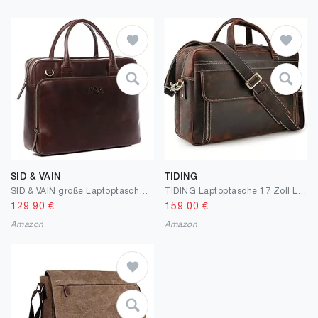
SID & VAIN
TIDING
SID & VAIN große Laptoptasche echt Leder - 15.4 Zoll Laptop Business-Tasche Ryan XL - Umhängetasche Aktentasche mit Laptop-Fach - Ledertasche Herren und Damen handgefertigt
TIDING Laptoptasche 17 Zoll Leder Aktentasche Herren Business Tasche Schultertasche Große Ledertasche zum Umhängen Trolley Aufsteckbar Tote Arbeitstasche Jahrgang, Braun
129.90
€
159.00
€
Amazon
Amazon