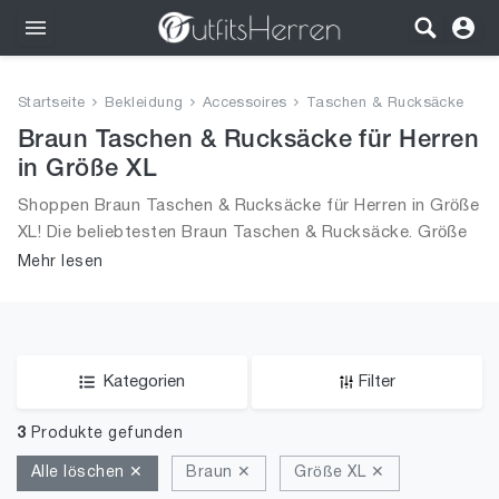
Outfits
Startseite
Bekleidung
Accessoires
Taschen & Rucksäcke
Bekleidung
Braun Taschen & Rucksäcke für Herren
in Größe XL
Wäsche
Shoppen Braun Taschen & Rucksäcke für Herren in Größe
XL! Die beliebtesten Braun Taschen & Rucksäcke. Größe
Schuhe
Auswahl an Braun Taschen & Rucksäcke in Größe XL und
Mehr lesen
alle Trends aus 2026 für Männer!
Accessoires
SALE
Kategorien
Filter
3
Produkte gefunden
Alle löschen ✕
Braun ✕
Größe XL ✕