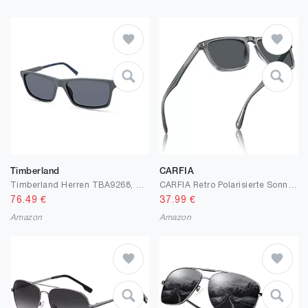
Timberland
CARFIA
Timberland Herren TBA9268, Casual Sonnenbrille in Leichtem Design, Rechteckige Linsenform, Rauchige Polarisierte Gläser, Dunkles Havana
CARFIA Retro Polarisierte Sonnenbrille Herren UV 400 Schutz Rechteckig Acetatrahmen Modisches Markendesign CA53572
76.49
€
37.99
€
Amazon
Amazon