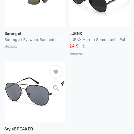
Serengeti
LUENX
Serengeti Eyewear Sonnenbrille Maestrale
LUENX Herren Sonnenbrille Polarisiertes mit Gehäuse - UV 400 Schutz Metall Rahmen 60mm
24.91
€
Amazon
Amazon
StyleBREAKER