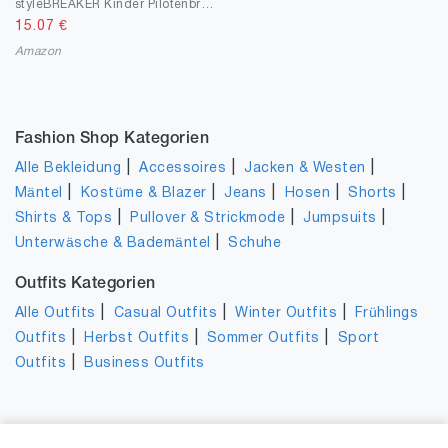
styleBREAKER Kinder Pilotenbrille mit Edelstahl Metall Gestell, verspiegelt oder getönt, Fliegerbrille, Sonnenbrille
15.07
€
Amazon
Fashion Shop Kategorien
|
|
|
Alle Bekleidung
Accessoires
Jacken & Westen
|
|
|
|
|
Mäntel
Kostüme & Blazer
Jeans
Hosen
Shorts
|
|
|
Shirts & Tops
Pullover & Strickmode
Jumpsuits
|
Unterwäsche & Bademäntel
Schuhe
Outfits Kategorien
|
|
|
Alle Outfits
Casual Outfits
Winter Outfits
Frühlings
|
|
|
Outfits
Herbst Outfits
Sommer Outfits
Sport
|
Outfits
Business Outfits