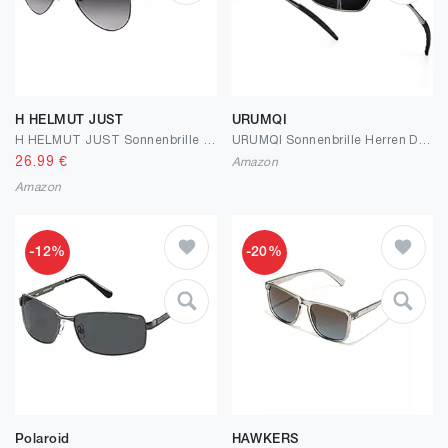
H HELMUT JUST
URUMQI
H HELMUT JUST Sonnenbrille Herren Damen Polarisiert Pilotenbrille Metall Rahmen UV400 Ultraleicht
URUMQI Sonnenbrille Herren Damen Polarisiert Pilot Metallrahmen Sonnenbrillen UV400 Schutz Ultra Leicht Für Autofahren Angeln Golf
26.99
€
Amazon
Amazon
-12%
-20%
Polaroid
HAWKERS