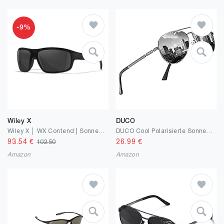
-9%
Wiley X
DUCO
Wiley X │ WX Contend | Sonnenbrille Herren | Sportbrille | Sonnenbrille Herren Polarisiert | 100% UVA/UVB-Schutz | Ideal bei Outdoor-Aktivitäten | Fahrradbrille Wandern Sport
DUCO Cool Polarisierte Sonnenbrille Herren Klassische Unisex Fliegerbrille UV400 Filter Kategorie 3 3025K
93.54
€
26.99
€
102.50
Amazon
Amazon