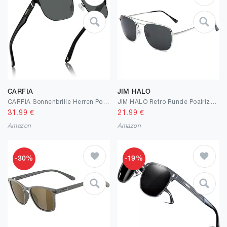
CARFIA
JIM HALO
CARFIA Sonnenbrille Herren Polarisiert, Moden Metall-Rahmen Rechteckige, UV400 Modebrille Für Fahren und Angeln
JIM HALO Retro Runde Poalrized Sonnenbrille, Flache Metallquadratische Schatten für Männer Frauen
31.99
€
21.99
€
Amazon
Amazon
-30%
-19%