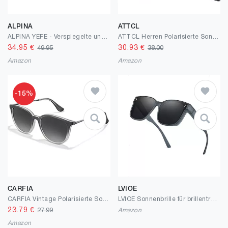
ALPINA
ATTCL
ALPINA YEFE - Verspiegelte und Bruchsichere Sonnenbrille Mit 100% UV-Schutz Für Erwachsene
ATTCL Herren Polarisierte Sonnenbrille Al-Mg Ultra Light Metall Rahmen UV400 CAT 3 CE
34.95
€
30.93
€
49.95
38.00
Amazon
Amazon
-15%
CARFIA
LVIOE
CARFIA Vintage Polarisierte Sonnenbrille für Damen Herren UV400 Schutz Ultraleicht Rahmen
LVIOE Sonnenbrille für brillenträger Herren und Damen Überbrille Sonnenbrillen Polarisiert Fit-over Brille
23.79
€
27.99
Amazon
Amazon