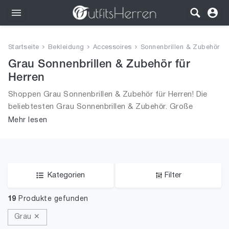
Outfits
Startseite
Bekleidung
Accessoires
Sonnenbrillen & Zubehör
Bekleidung
Grau Sonnenbrillen & Zubehör für
Herren
Wäsche
Shoppen Grau Sonnenbrillen & Zubehör für Herren! Die
beliebtesten Grau Sonnenbrillen & Zubehör. Große
Schuhe
Auswahl an Grau Sonnenbrillen & Zubehör und alle Trends
Mehr lesen
aus 2026 für Männer!
Accessoires
SALE
Kategorien
Filter
19
Produkte gefunden
Grau ✕