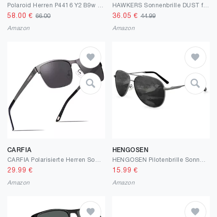
Polaroid Herren P4416 Y2 B9w 63 Sonnenbrille, Grau (Gun/Grey Pz), EU
HAWKERS Sonnenbrille DUST für Herren und Damen
58.00
€
36.05
€
66.00
44.99
Amazon
Amazon
CARFIA
HENGOSEN
CARFIA Polarisierte Herren Sonnenbrille Metallrahmen UV 400 Fahrerbrille Sportbrille Kategorie 3
HENGOSEN Pilotenbrille Sonnenbrille Herren Damen Piloten-Polarisiert Sonnenbrille Metallrahmen Unisex Fahren Sonnenbrille mit UV400 Schutz
29.99
€
15.99
€
Amazon
Amazon