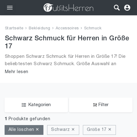
Outfits
Startseite
Bekleidung
Accessoires
Schmuck
Bekleidung
Schwarz Schmuck für Herren in Größe
17
Wäsche
Shoppen Schwarz Schmuck für Herren in Größe 17! Die
beliebtesten Schwarz Schmuck. Größe Auswahl an
Schuhe
Schwarz Schmuck in Größe 17 und alle Trends aus 2026
Mehr lesen
für Männer!
Accessoires
SALE
Kategorien
Filter
1
Produkte gefunden
Alle löschen ✕
Schwarz ✕
Größe 17 ✕