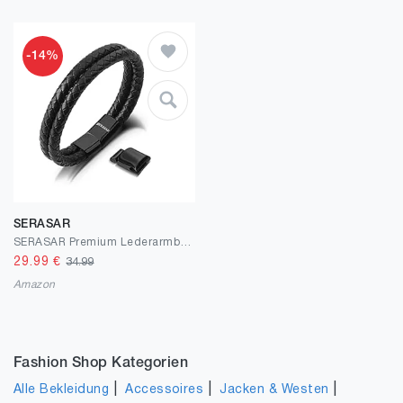
-14%
SERASAR
SERASAR Premium Lederarmband für Männer in Schwarz | Magnetverschluss aus Edelstahl in Schwarz, Silber & Gold | Inklusive Schmuckschachtel | Tolle Geschenkidee
29.99
€
34.99
Amazon
Fashion Shop Kategorien
|
|
|
Alle Bekleidung
Accessoires
Jacken & Westen