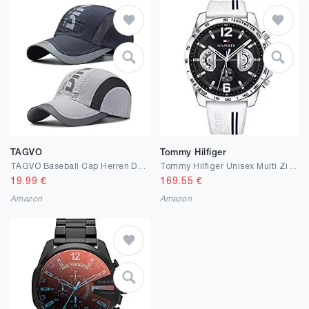
TAGVO
Tommy Hilfiger
TAGVO Baseball Cap Herren Damen, Atmungsaktive Mütze mit Schirm, Kappe Verstellbar Mütze Outdoor Baseballkappe, Kappe Verstellbare Outdoor Running Freizeit Basecap
Tommy Hilfiger Unisex Multi Zifferblatt Quarz Uhr mit Silikon Armband
19.99
€
169.55
€
Amazon
Amazon