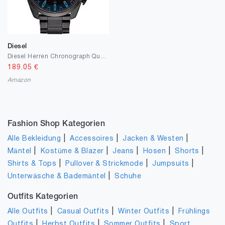
Diesel
Diesel Herren Chronograph Quarz Uhr
189.05
€
Amazon
Fashion Shop Kategorien
|
|
|
Alle Bekleidung
Accessoires
Jacken & Westen
|
|
|
|
|
Mäntel
Kostüme & Blazer
Jeans
Hosen
Shorts
|
|
|
Shirts & Tops
Pullover & Strickmode
Jumpsuits
|
Unterwäsche & Bademäntel
Schuhe
Outfits Kategorien
|
|
|
Alle Outfits
Casual Outfits
Winter Outfits
Frühlings
|
|
|
Outfits
Herbst Outfits
Sommer Outfits
Sport