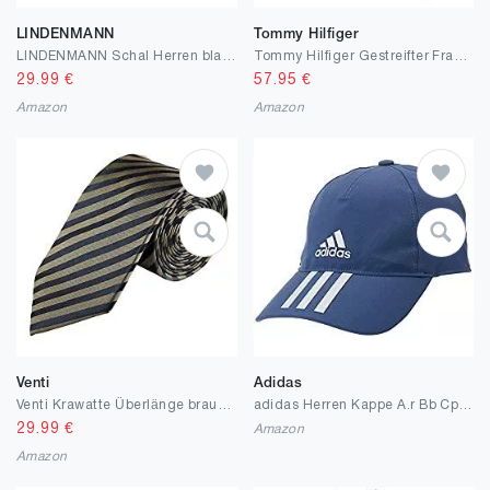
LINDENMANN
Tommy Hilfiger
LINDENMANN Schal Herren blau/Herren-Schal dünn 100% Baumwolle, Herren-Schal blau-beige-schwarz
Tommy Hilfiger Gestreifter Fransenschal
29.99
€
57.95
€
Amazon
Amazon
Venti
Adidas
Venti Krawatte Überlänge braun-blau gestreift
adidas Herren Kappe A.r Bb Cp 3s 4a
29.99
€
Amazon
Amazon