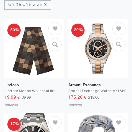
Größe ONE SIZE ✕
-50%
-20%
Lindoro
Armani Exchange
Lindoro Merino Wollschal für Herren, Warme, Leichte Tartan-Plaid-Winter-lange Schals mit Geschenkbox
Armani Exchange Watch AX1882
19.99
€
175.20
€
39.99
219.00
Amazon
Amazon
-17%