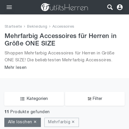
Outfits
Startseite
Bekleidung
Accessoires
Bekleidung
Mehrfarbig Accessoires für Herren in
Größe ONE SIZE
Wäsche
Shoppen Mehrfarbig Accessoires für Herren in Größe
ONE SIZE! Die beliebtesten Mehrfarbig Accessoires.
Schuhe
Größe Auswahl an Mehrfarbig Accessoires in Größe ONE
Mehr lesen
SIZE und alle Trends aus 2026 für Männer!
Accessoires
SALE
Kategorien
Filter
11
Produkte gefunden
Alle löschen ✕
Mehrfarbig ✕