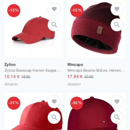
-15%
-15%
Zylioo
Wmcaps
Zylioo Basecap Herren Kappe XL/XXL Baseballkappe Baseball Cap Verstellbare Sport Cappy Damen Für Großen Kopf
Wmcaps Beanie Mütze, Herren Winter Warme Unisex Wintermütze Strickmütze Dehnbare Weiche Wollmütze mit Bündchen und Dickem Warmem Futter Geschenk für Freundin männer Frauen
16.14
€
17.84
€
18.99
20.99
Amazon
Amazon
-31%
-36%