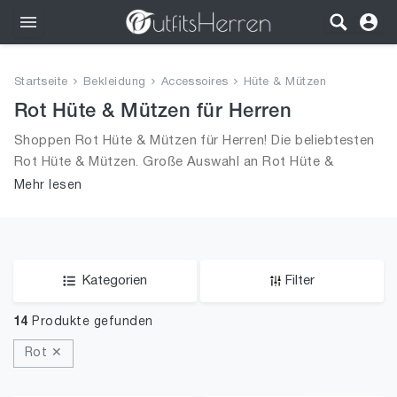
Outfits
Startseite
Bekleidung
Accessoires
Hüte & Mützen
Bekleidung
Rot Hüte & Mützen für Herren
Shoppen Rot Hüte & Mützen für Herren! Die beliebtesten
Wäsche
Rot Hüte & Mützen. Große Auswahl an Rot Hüte &
Mützen und alle Trends aus 2026 für Männer!
Mehr lesen
Schuhe
Accessoires
SALE
Kategorien
Filter
14
Produkte gefunden
Rot ✕