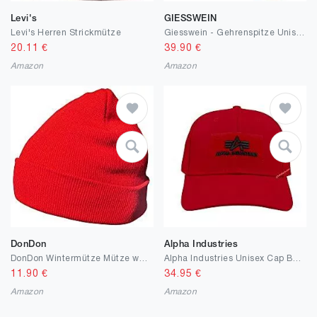
Levi's
GIESSWEIN
Levi's Herren Strickmütze
Giesswein - Gehrenspitze Unisex Strickmütze aus Merinowolle für Damen & Herren, Atmungsaktiv, Temperaturregulierend, Beanie für Männer & Frauen, ideal für den Wintersport, für jede Kopfform geeignet
20.11
€
39.90
€
Amazon
Amazon
DonDon
Alpha Industries
DonDon Wintermütze Mütze warm klassisches Design modern und weich
Alpha Industries Unisex Cap Baskenmtze
11.90
€
34.95
€
Amazon
Amazon