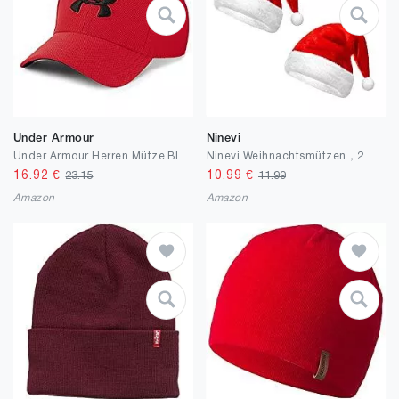
Under Armour
Ninevi
Under Armour Herren Mütze Blitzing Cap
Ninevi Weihnachtsmützen，2 Stück Unisex nikolausmütze， in rot – weiß weihnachtsmann kostüm ，weihnachtsm，partyhüte
16.92
€
10.99
€
23.15
11.99
Amazon
Amazon