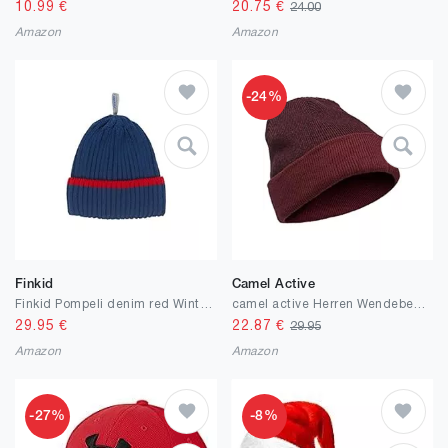
10.99
€
20.75
€
24.00
Amazon
Amazon
-24%
Finkid
Camel Active
Finkid Pompeli denim red Winter Beanie Strickmütze
camel active Herren Wendebeanie aus Baumwolle
29.95
€
22.87
€
29.95
Amazon
Amazon
-27%
-8%