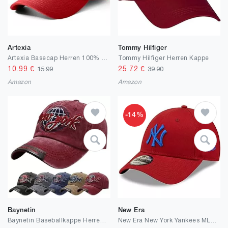
Artexia
Tommy Hilfiger
Artexia Basecap Herren 100% Baumwolle Cap Herren Kappe Herren Baseball Caps Für Herren Caps Männer Baseball Cap Herren Baseball Cap Damen Baseball Cap Herren
Tommy Hilfiger Herren Kappe
10.99
€
25.72
€
15.99
39.90
Amazon
Amazon
-14%
Baynetin
New Era
Baynetin Baseballkappe Herren Einstellbare Retro Baseball Hut, Baumwolle Sommerhut Sonnenhut Sportlicher Draußen Kappen Hüte Gestickte Verstellbar Sonnenschutz Basecap
New Era New York Yankees MLB Diamon Era Black 9Forty Adjustable Cap