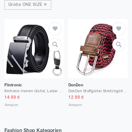
Größe ONE SIZE ✕
Flintronic
DonDon
flintronic Herren Gürtel, Leder Ratsche Automatik Gürtel für Männer Ledergürtel Breite 3.5cm Länge 125CM (inkl Schlüsselbund & Geschenkbox)
DonDon Stoffgürtel Stretchgürtel geflochten und elastisch Gürtel für Damen und Herren
14.99
€
12.99
€
Amazon
Amazon
Fashion Shop Kategorien