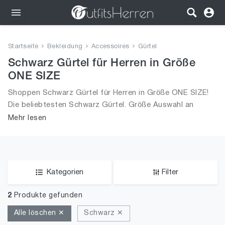
Outfits
Startseite
Bekleidung
Accessoires
Gürtel
Bekleidung
Schwarz Gürtel für Herren in Größe
ONE SIZE
Wäsche
Shoppen Schwarz Gürtel für Herren in Größe ONE SIZE!
Die beliebtesten Schwarz Gürtel. Größe Auswahl an
Schuhe
Schwarz Gürtel in Größe ONE SIZE und alle Trends aus
Mehr lesen
2026 für Männer!
Accessoires
SALE
Kategorien
Filter
2
Produkte gefunden
Alle löschen ✕
Schwarz ✕