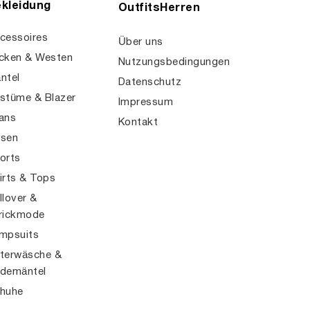
kleidung
OutfitsHerren
cessoires
Über uns
cken & Westen
Nutzungsbedingungen
ntel
Datenschutz
stüme & Blazer
Impressum
ans
Kontakt
sen
orts
irts & Tops
llover &
rickmode
mpsuits
terwäsche &
demäntel
huhe