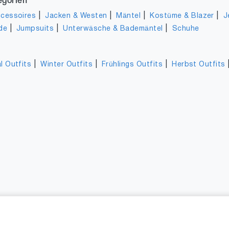
egorien
|
|
|
|
cessoires
Jacken & Westen
Mäntel
Kostüme & Blazer
J
|
|
|
de
Jumpsuits
Unterwäsche & Bademäntel
Schuhe
|
|
|
l Outfits
Winter Outfits
Frühlings Outfits
Herbst Outfits