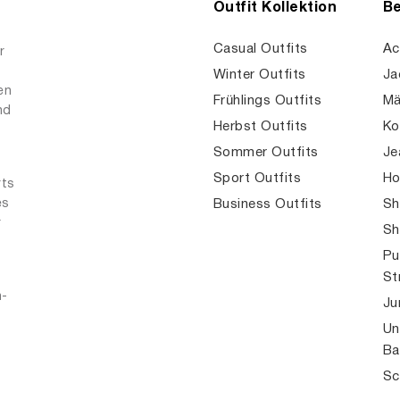
Outfit Kollektion
Be
Casual Outfits
Ac
r
Winter Outfits
Ja
en
Frühlings Outfits
Mä
nd
Herbst Outfits
Ko
Sommer Outfits
Je
Sport Outfits
Ho
rts
es
Business Outfits
Sh
r
Sh
Pu
St
n-
Ju
Un
Ba
Sc