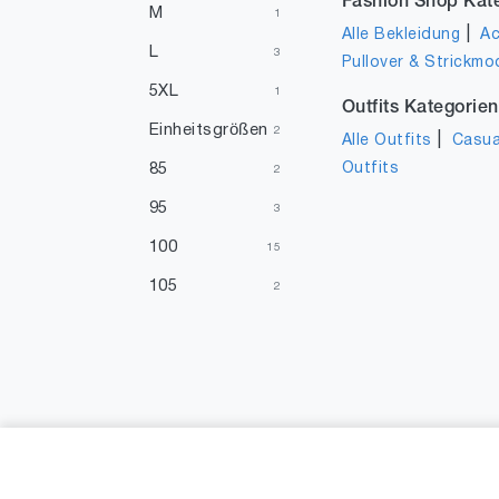
Fashion Shop Kat
M
1
|
Alle Bekleidung
Ac
L
3
Pullover & Strickmo
5XL
1
Outfits Kategorien
Einheitsgrößen
2
|
Alle Outfits
Casua
Outfits
85
2
95
3
100
15
105
2
115
1
120
1
125
1
150
1