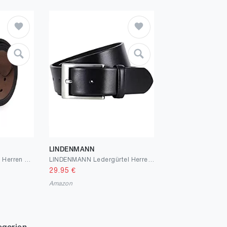
LINDENMANN
VRLEGEND Ledergürtel Herren 110-175cm Gürtel Leder Jean Business Metall Retro Jeansgürtel Vollrindleder 38mm Breite
LINDENMANN Ledergürtel Herren/Gürtel Herren, XXL, schwarz, 961
29.95
€
Amazon