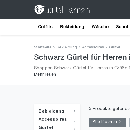
Outfits
Bekleidung
Wäsche
Schuh
Startseite
Bekleidung
Accessoires
Gürtel
Schwarz Gürtel für Herren 
Shoppen Schwarz Gürtel für Herren in Größe 1
Mehr lesen
2026 für Männer!
2
Produkte gefunde
Bekleidung
2
Accessoires
2
Alle löschen ✕
Gürtel
2