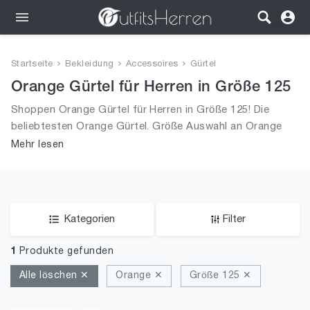
Outfits
Startseite
Bekleidung
Accessoires
Gürtel
Bekleidung
Orange Gürtel für Herren in Größe 125
Shoppen Orange Gürtel für Herren in Größe 125! Die
Wäsche
beliebtesten Orange Gürtel. Größe Auswahl an Orange
Gürtel in Größe 125 und alle Trends aus 2026 für Männer!
Mehr lesen
Schuhe
Accessoires
SALE
Kategorien
Filter
1
Produkte gefunden
Alle löschen ✕
Orange ✕
Größe 125 ✕