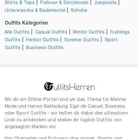
|
|
|
Shirts & Tops
Pullover & Strickmode
Jumpsuits
|
Unterwäsche & Bademäntel
Schuhe
Outfits Kategorien
|
|
|
Alle Outfits
Casual Outfits
Winter Outfits
Frühlings
|
|
|
Outfits
Herbst Outfits
Sommer Outfits
Sport
|
Outfits
Business Outfits
Wir dir ein Online-Portal rund um das Thema für Männer
Mode und Herren Bekleidung. Egal ob Casual, Business
oder Sport Outfits - wir helfen dir dabei den ultimativen
Look zu entdecken und stellen dir täglich Outfits von
angesagten Marken vor.
Von Oberteilen und Pullovern über Hosen, Shorts und