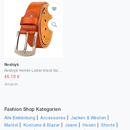
Nvshiyk
Nvshiyk Herren Leder Kleid Gürtel Männer Gewaschene Retro Gürtel beiläufige Hosen Gurtmänner frei Größe Männer Geschäfts-Leder-Gürtel anpassen Lässig Arbeiten
45.10
€
Amazon
Fashion Shop Kategorien
|
|
|
Alle Bekleidung
Accessoires
Jacken & Westen
|
|
|
|
|
Mäntel
Kostüme & Blazer
Jeans
Hosen
Shorts