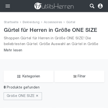
Outfits
Startseite
Bekleidung
Accessoires
Gürtel
Bekleidung
Gürtel für Herren in Größe ONE SIZE
Shoppen Gürtel für Herren in Größe ONE SIZE! Die
Wäsche
beliebtesten Gürtel. Größe Auswahl an Gürtel in Größe
ONE SIZE und alle Trends aus 2026 für Männer!
Mehr lesen
Schuhe
Accessoires
SALE
Kategorien
Filter
8
Produkte gefunden
Größe ONE SIZE ✕