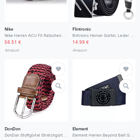
Nike
Flintronic
Nike Herren ACU Fit Ratschengurt Gürtel
flintronic Herren Gürtel, Leder Ratsche Automatik Gürtel für Männer Ledergürtel Breite 3.5cm Länge 125CM (inkl Schlüsselbund & Geschenkbox)
56.51
€
14.99
€
Amazon
Amazon
DonDon
Element
DonDon Stoffgürtel Stretchgürtel geflochten und elastisch Gürtel für Damen und Herren
Element Herren Beyond Belt Gürtel