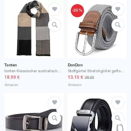
-35%
Tonten
DonDon
tonten Klassischer australischer Wollschal für Herren, warm, kariert, leicht, gestrickt, gestreift, mit Geschenkbox
Stoffgürtel Stretchgürtel geflochten und elastisch Gürtel für Damen und Herren Länge 100 cm bis 120 cm
18.99
€
13.15
€
20.22
Amazon
Amazon