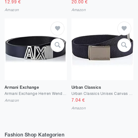
12.99
€
20.00
€
Amazon
Amazon
Armani Exchange
Urban Classics
Armani Exchange Herren Wendbarer Ledergürtel mit Logo Gürtel
Urban Classics Unisex Canvas Belt Gürtel
7.04
€
Amazon
Amazon
Fashion Shop Kategorien