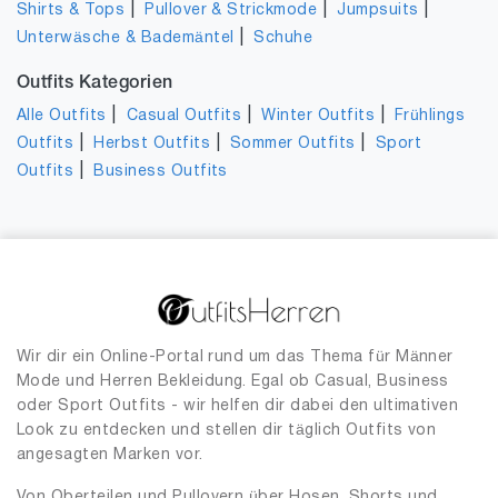
|
|
|
Shirts & Tops
Pullover & Strickmode
Jumpsuits
|
Unterwäsche & Bademäntel
Schuhe
Outfits Kategorien
|
|
|
Alle Outfits
Casual Outfits
Winter Outfits
Frühlings
|
|
|
Outfits
Herbst Outfits
Sommer Outfits
Sport
|
Outfits
Business Outfits
Wir dir ein Online-Portal rund um das Thema für Männer
Mode und Herren Bekleidung. Egal ob Casual, Business
oder Sport Outfits - wir helfen dir dabei den ultimativen
Look zu entdecken und stellen dir täglich Outfits von
angesagten Marken vor.
Von Oberteilen und Pullovern über Hosen, Shorts und