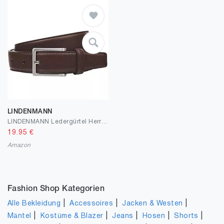
LINDENMANN
LINDENMANN Ledergürtel Herren/Gürtel Herren, XXL, dunkelbraun, 919
19.95
€
Amazon
Fashion Shop Kategorien
|
|
|
Alle Bekleidung
Accessoires
Jacken & Westen
|
|
|
|
|
Mäntel
Kostüme & Blazer
Jeans
Hosen
Shorts