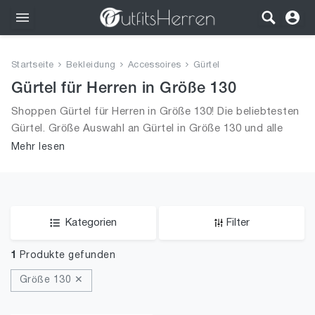
Outfits
Startseite
Bekleidung
Accessoires
Gürtel
Bekleidung
Gürtel für Herren in Größe 130
Shoppen Gürtel für Herren in Größe 130! Die beliebtesten
Wäsche
Gürtel. Größe Auswahl an Gürtel in Größe 130 und alle
Trends aus 2026 für Männer!
Mehr lesen
Schuhe
Accessoires
SALE
Kategorien
Filter
1
Produkte gefunden
Größe 130 ✕