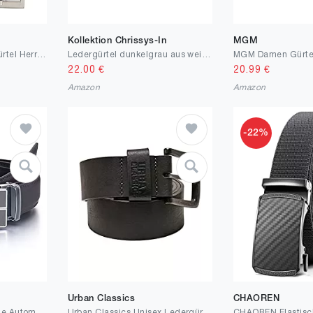
Kollektion Chrissys-In
MGM
LINDENMANN Leder-Gürtel Herren 35 mm breit, Gürtel Herren Vollledergürtel, cognac/grau/weiss
Ledergürtel dunkelgrau aus weichem Rindleder 4 cm breit aus eigener Fertigung
MGM Damen Gürte
22.00
€
20.99
€
Amazon
Amazon
-22%
Urban Classics
CHAOREN
YEHMAN Herren Ratsche Automatik Leder Gürtel ohne Löcher mit Automatikschließe 3 cm Breite verstellbare grösse für Männer.
Urban Classics Unisex Ledergürtel Leather Imitation Belt, Faux-Leder Gürtel für Damen und Herren in 3 Farben erhätlich, Größen S - XL