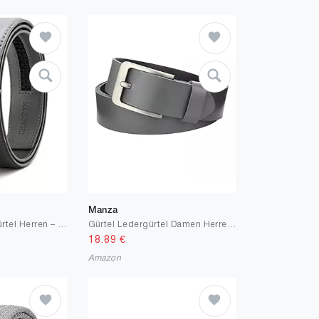
Manza
CHAOREN Ledergürtel Herren – Automatik Gürtel Herren ohne Löcher für Anzug und Freizeit (Breit 35mm)
Gürtel Ledergürtel Damen Herren 4cm breit echtes Leder Handgemacht Jeansgürtel Rindleder MADE IN GERMANY NEU #4M420
18.89
€
Amazon