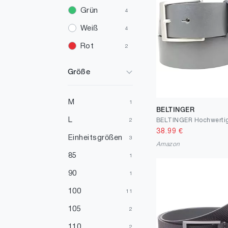
Grün
4
Weiß
4
Rot
2
Gold
1
Größe
Orange
1
Elfenbein
1
M
1
BELTINGER
L
2
38.99
€
Einheitsgrößen
3
Amazon
85
1
90
1
100
11
105
2
110
2