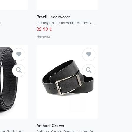
Brazil Lederwaren
l
Jeansgürtel aus Vollrindleder 4 cm | Jeans-Gürtel für Damen Herren 40mm | Leder-Gürtel
32.99
€
Amazon
Anthoni Crown
CHAOREN Elastischer Gürtel Herren, Stretchgürtel Ratsche Automatikschließe für Herren Golf Nylon Freizeitgürtel Breite 35mm, Größe Angepasst
Anthoni Crown Damen Ledergürtel Gürtel