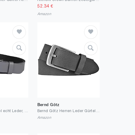
52.34
€
Amazon
Bernd Götz
Vascavi Ledergürtel echt Leder, 3 cm breit und ca. 0.25 cm stark, Gürtel, Hüftgürtel, Jeansgürtel, Made in Germany
Bernd Götz Herren Leder Gürtel 35 mm Ledergürtel Jeansgürtel Herrengürtel kürzbar
Amazon