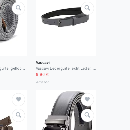
Vascavi
Stoffgürtel Stretchgürtel geflochten und elastisch Gürtel für Damen und Herren Länge 100 cm bis 120 cm
Vascavi Ledergürtel echt Leder, Made in Germany, 2 cm breit und ca. 0.25 cm stark, Gürtel, Hüftgürtel, Jeansgürtel
9.90
€
Amazon