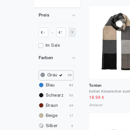
Preis
_
€
€
Im Sale
Farben
Grau
38
Blau
Tonten
83
Schwarz
52
18.99
€
Amazon
Braun
43
Beige
17
Silber
5