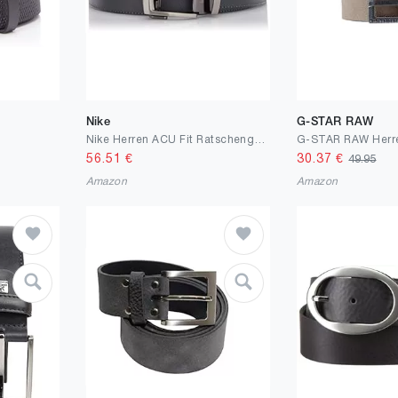
Nike
G-STAR RAW
Nike Herren ACU Fit Ratschengurt Gürtel
56.51
€
30.37
€
49.95
Amazon
Amazon