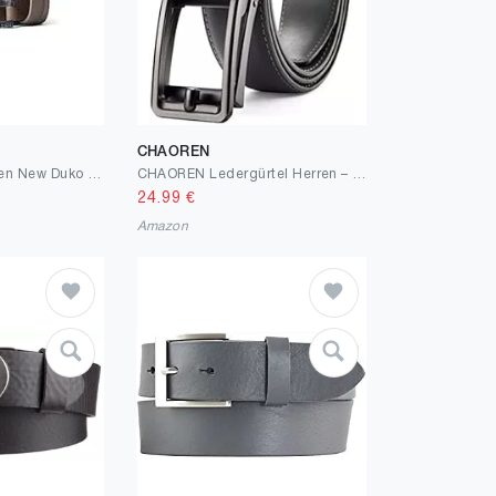
CHAOREN
G-STAR RAW Herren New Duko Gürtel Accessories
CHAOREN Ledergürtel Herren – Automatik Gürtel Herren Leder 35mm für Anzug und Freizeit – Mikroverstellbarer Gürtel passt überall
24.99
€
Amazon