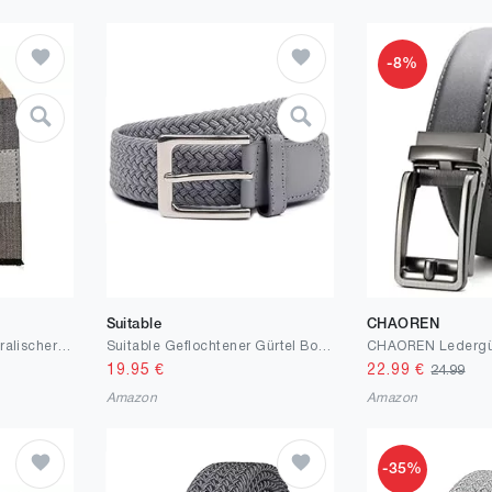
-8%
Suitable
CHAOREN
tonten Klassischer australischer Wollschal für Herren, warm, kariert, leicht, gestrickt, gestreift, mit Geschenkbox
Suitable Geflochtener Gürtel Bordeaux - Herren - Bekleidung
19.95
€
22.99
€
24.99
Amazon
Amazon
-35%