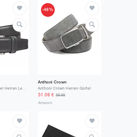
-48%
Anthoni Crown
LINDENMANN Gürtel Herren Ledergürtel Herren Gürtel Herren, Rindleder XL, in 3 Farben, mittelbraun/marine/grau
Anthoni Crown Herren Gürtel
31.08
€
59.95
Amazon