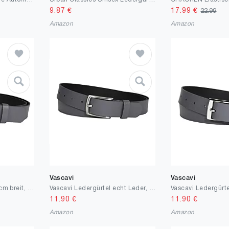
9.87
€
17.99
€
22.99
Amazon
Amazon
Vascavi
Vascavi
Vascavi Ledergürtel, 3 cm breit, Made in Germany, echt Leder Gürtel für Damen und Herren, kürzbar
Vascavi Ledergürtel echt Leder, 3 cm breit und ca. 0.25 cm stark, Gürtel, Anzugsgürtel, Hüftgürtel, Jeansgürtel, Made in Germany
11.90
€
11.90
€
Amazon
Amazon