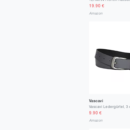
19.90
€
Amazon
Vascavi
9.90
€
Amazon