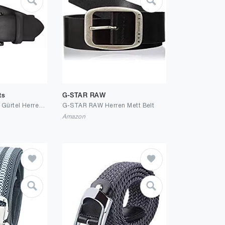
ts
G-STAR RAW
LLOYD Men's Belts Gürtel Herrengürtel Ledergürtel Cognac 6835
G-STAR RAW Herren Mett Belt
Amazon