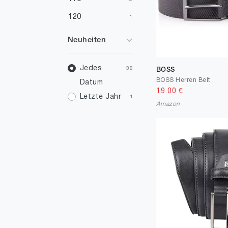
120
1
Neuheiten
Jedes
38
BOSS
BOSS Herren Belt
Datum
19.00
€
Letzte Jahr
1
Amazon