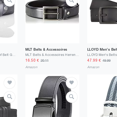
MLT Belts & Accessoires
LLOYD Men's Bel
LINDENMANN The Art of Belt Gürtel Herren Vollledergürtel aus Vollrindleder, 40 mm breit und 3,5 mm - 4 mm stark, kürzbar, Gürtel, Ledergürtel, Jeans-Gürtel, mit Ornamentprägung, grau
MLT Belts & Accessoires Herren Ledergürtel 35mm Breit Klassische Dornschließe Business Gürtel
16.50
€
47.99
€
20.11
49.99
Amazon
Amazon