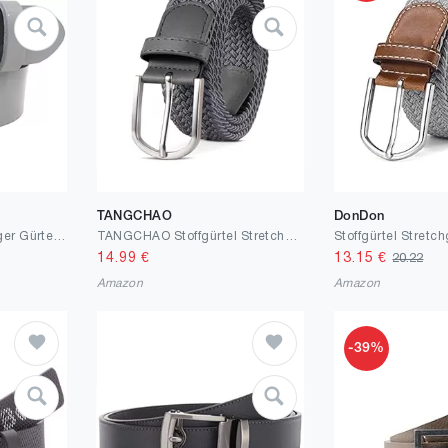
TANGCHAO
DonDon
BELTINGER Hochwertiger Gürtel mit Edelstahl-Gürtelschnalle aus Vollrindleder 4 cm | Jeans-Gürtel für Damen Herren 40mm | Vollleder-Gürtel
TANGCHAO Stoffgürtel Stretchgürtel Elastik Flechtgürtel Geflochtener und Elastischer Dehnbarer Gürtel für Damen und Herren Breite 3.3cm Länge 90 cm bis 135 cm
14.99
€
13.15
€
20.22
Amazon
Amazon
-39%