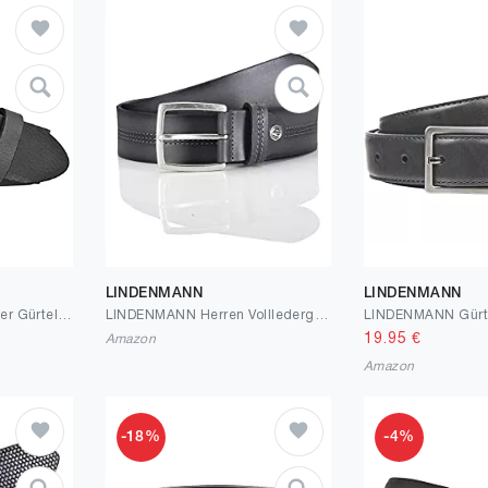
LINDENMANN
LINDENMANN
Bernd Götz Herren Leder Gürtel 35 mm Ledergürtel Jeansgürtel Herrengürtel kürzbar
LINDENMANN Herren Vollledergürtel aus Vollrindleder, 40 mm breit und 3,5 mm - 4 mm stark, kürzbar, Gürtel, Ledergürtel, Jeans-Gürtel, grau
19.95
€
Amazon
Amazon
-18%
-4%