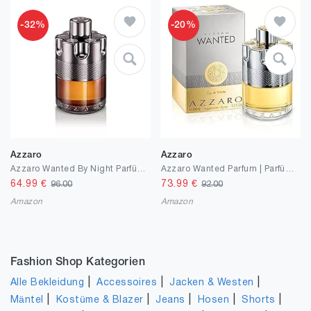
-32%
-20%
Azzaro
Azzaro
Azzaro Wanted By Night Parfüm für Herren | Eau de Parfum pour Homme | Vaporisateur/Spray | Langanhaltend | Orientalisch-würziger Männer Duft
Azzaro Wanted Parfum | Parfüm für Herren | Eau de Toilette | Langanhaltend | Holzig und würziger Herrenduft
64.99
€
73.99
€
96.00
92.00
Amazon
Amazon
Fashion Shop Kategorien
|
|
|
Alle Bekleidung
Accessoires
Jacken & Westen
|
|
|
|
|
Mäntel
Kostüme & Blazer
Jeans
Hosen
Shorts