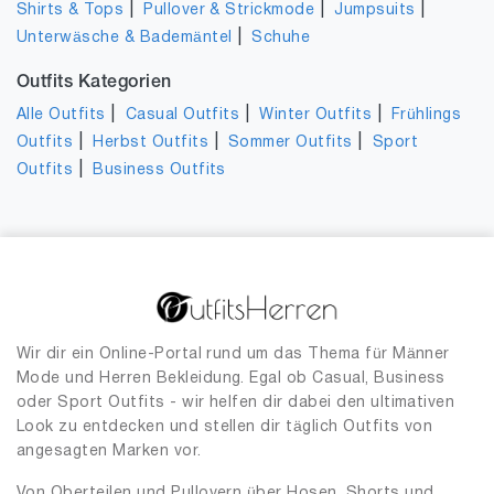
|
|
|
Shirts & Tops
Pullover & Strickmode
Jumpsuits
|
Unterwäsche & Bademäntel
Schuhe
Outfits Kategorien
|
|
|
Alle Outfits
Casual Outfits
Winter Outfits
Frühlings
|
|
|
Outfits
Herbst Outfits
Sommer Outfits
Sport
|
Outfits
Business Outfits
Wir dir ein Online-Portal rund um das Thema für Männer
Mode und Herren Bekleidung. Egal ob Casual, Business
oder Sport Outfits - wir helfen dir dabei den ultimativen
Look zu entdecken und stellen dir täglich Outfits von
angesagten Marken vor.
Von Oberteilen und Pullovern über Hosen, Shorts und