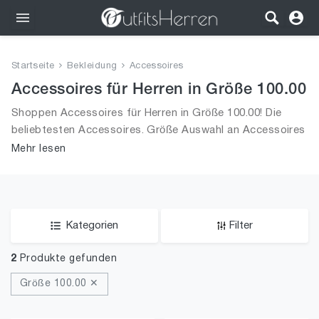
Outfits
Startseite
Bekleidung
Accessoires
Bekleidung
Accessoires für Herren in Größe 100.00
Shoppen Accessoires für Herren in Größe 100.00! Die
Wäsche
beliebtesten Accessoires. Größe Auswahl an Accessoires
in Größe 100.00 und alle Trends aus 2026 für Männer!
Mehr lesen
Schuhe
Accessoires
SALE
Kategorien
Filter
2
Produkte gefunden
Größe 100.00 ✕