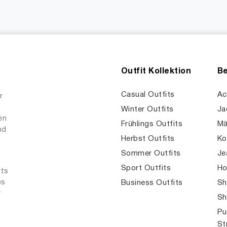
Outfit Kollektion
Be
Casual Outfits
Ac
r
Winter Outfits
Ja
en
Frühlings Outfits
Mä
nd
Herbst Outfits
Ko
Sommer Outfits
Je
Sport Outfits
Ho
rts
es
Business Outfits
Sh
r
Sh
Pu
St