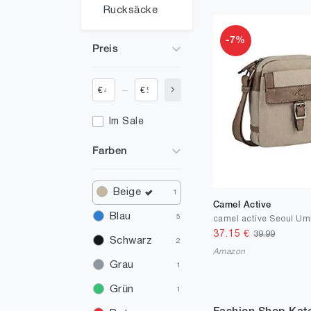
Rucksäcke
-7%
Preis
_
€
€
Im Sale
Farben
Beige
1
Camel Active
Blau
5
37.15
€
39.99
Schwarz
2
Amazon
Grau
1
Grün
1