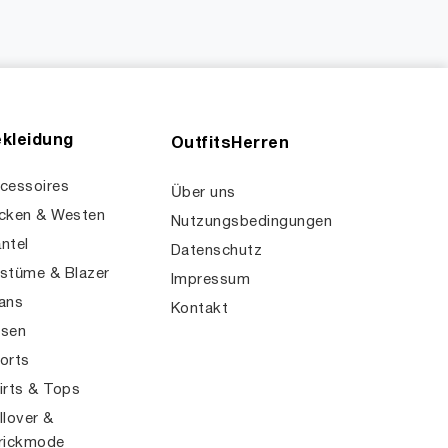
kleidung
OutfitsHerren
cessoires
Über uns
cken & Westen
Nutzungsbedingungen
ntel
Datenschutz
stüme & Blazer
Impressum
ans
Kontakt
sen
orts
irts & Tops
llover &
rickmode