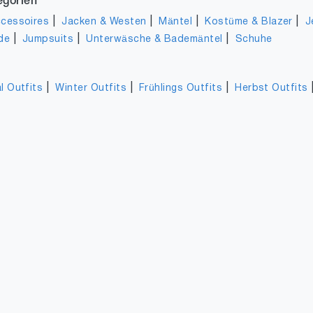
egorien
|
|
|
|
cessoires
Jacken & Westen
Mäntel
Kostüme & Blazer
J
|
|
|
de
Jumpsuits
Unterwäsche & Bademäntel
Schuhe
|
|
|
l Outfits
Winter Outfits
Frühlings Outfits
Herbst Outfits