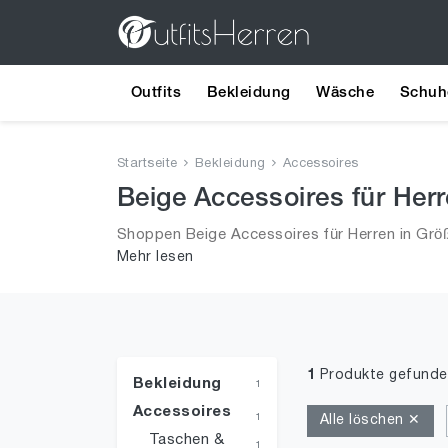
Outfits
Bekleidung
Wäsche
Schuh
Startseite
Bekleidung
Accessoires
Beige Accessoires für Herr
Shoppen Beige Accessoires für Herren in Größ
Mehr lesen
aus 2026 für Männer!
1
Produkte gefunde
Bekleidung
1
Accessoires
1
Alle löschen ✕
Taschen &
1