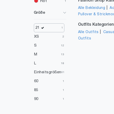
Fashion Shop Kat
Rot
1
|
Alle Bekleidung
Ac
Größe
Pullover & Strickmo
Outfits Kategorien
21
1
|
Alle Outfits
Casua
XS
2
Outfits
S
12
M
13
L
18
Einheitsgrößen
61
60
1
85
1
90
1
100
7