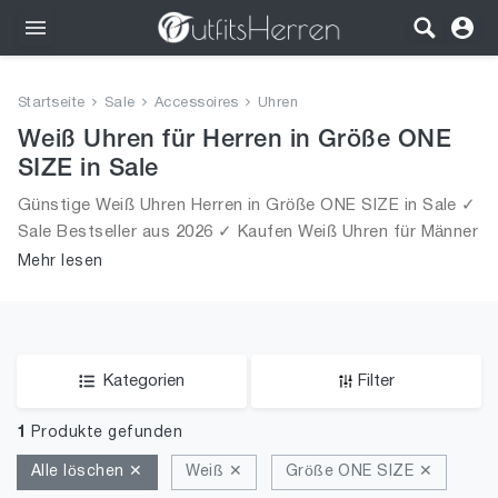
Outfits
Startseite
Sale
Accessoires
Uhren
Bekleidung
Weiß Uhren für Herren in Größe ONE
SIZE in Sale
Wäsche
Günstige Weiß Uhren Herren in Größe ONE SIZE in Sale ✓
Sale Bestseller aus 2026 ✓ Kaufen Weiß Uhren für Männer
Schuhe
in Größe ONE SIZE in Sale!
Mehr lesen
Accessoires
SALE
Kategorien
Filter
1
Produkte gefunden
Alle löschen ✕
Weiß ✕
Größe ONE SIZE ✕