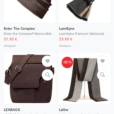
Enter The Complex
LumiSyne
Enter the Complex® Merino Mütze Herren, Beanie Damen, 100% Merino Wolle, Warm und Dünn, Zweilagige Strickmütze
LumiSyne Premium Wollschal Für Herren Winter Geschäftsstil Klassischer Karierter Streifen Muster Weicher Kaschmir Langer Schal Mit Quaste
31.90
€
23.99
€
Amazon
Amazon
-35%
LEABAGS
Lallier