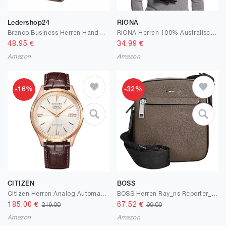
Ledershop24
RIONA
Branco Business Herren Handgelenktasche Herrentasche Tasche schwarz | braun | natur Leder - sehr hochwertig
RIONA Herren 100% Australischen Merino-Wolle-Schal-Weiche Warme Krawatten Strick
48.95
€
34.99
€
Amazon
Amazon
-16%
-32%
CITIZEN
BOSS
Citizen Herren Analog Automatic Armbanduhr
BOSS Herren Ray_ns Reporter_with_Zip
185.00
€
67.52
€
219.00
99.00
Amazon
Amazon