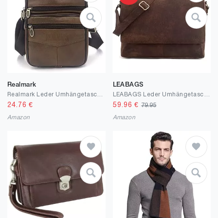
Realmark
LEABAGS
Realmark Leder Umhängetasche Herren Echtleder Schultertasche Männer Messenger Business Handtasche Herrentasche Arbeitstasche
LEABAGS Leder Umhängetasche Herren & Damen I Messenger Bag mit Schultergurt I Echtleder Laptoptasche bis 15 Zoll I Schultertasche I Arbeitstasche I Tragetasche I Handtasche
24.76
€
59.96
€
79.95
Amazon
Amazon