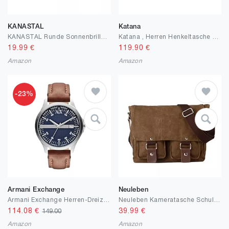
KANASTAL
Katana
KANASTAL Runde Sonnenbrille Herren Damen Klassische Retro Polarisierte Sonnenbrille Rund mit Metallrahmen Vintage Hippie Rave Brille UV400 Schutz
Katana , Herren Henkeltasche Braun schokoladenbraun
19.99
€
119.90
€
Amazon
Amazon
-23%
Armani Exchange
Neuleben
Armani Exchange Herren-Dreizeiger-Datumsanzeige, Edelstahluhr, Gehäusegröße 46 mm
Neuleben Kameratasche Schultertasche mit abnehmbarem Kamerafach Vintage klein Umhängetasche Canvas für Damen/Herren
114.08
€
39.99
€
149.00
Amazon
Amazon