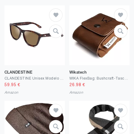
CLANDESTINE
Wikatech
CLANDESTINE Unisex Modelo Soho Sunglasses
WIKA FlexBag: Bushcraft-Tasche aus Canvas, mit Abnehmbarer, waschbarer Transporttasche, braun, ungewachster Baumwollstoff, Halterung aus echtem Leder, atmungsaktiver Pilzbeutel, Gürteltasche
59.95
€
26.98
€
Amazon
Amazon