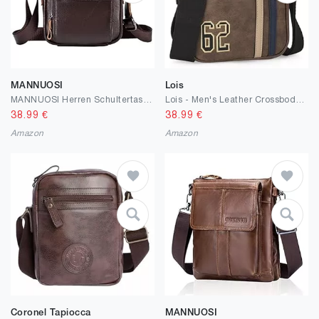
MANNUOSI
Lois
MANNUOSI Herren Schultertaschen business freizeit reise Henkeltaschen echtleder vintage Handtaschen
Lois - Men's Leather Crossbody Messenger Bag Stylish Herrentasche Umhängen Leder Shoulder Bag Vintage Lederhandtasche Herren Casual Travel
38.99
€
38.99
€
Amazon
Amazon
Coronel Tapiocca
MANNUOSI