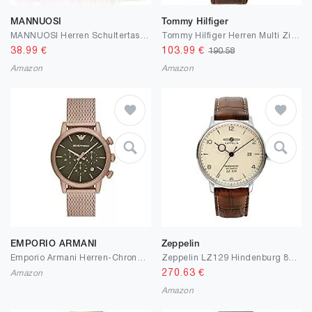
MANNUOSI
Tommy Hilfiger
MANNUOSI Herren Schultertaschen Vintage Mode Crossbody Tasche Braun
Tommy Hilfiger Herren Multi Zifferblatt Quarz Armbanduhr Baker mit Lederband
38.99
€
103.99
€
190.58
Amazon
Amazon
EMPORIO ARMANI
Zeppelin
Emporio Armani Herren-Chronograph, beige Goldfarbene Edelstahluhr, AR11428
Zeppelin LZ129 Hindenburg 8062-5
270.63
€
Amazon
Amazon