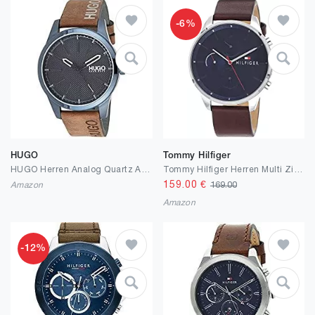
-6%
HUGO
Tommy Hilfiger
HUGO Herren Analog Quartz Armbanduhr
Tommy Hilfiger Herren Multi Zifferblatt Quarz Armbanduhr Chase
159.00
€
Amazon
169.00
Amazon
-12%