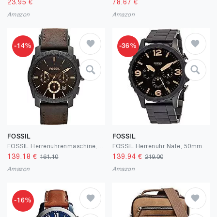
23.95
€
78.67
€
Amazon
Amazon
-14%
-36%
FOSSIL
FOSSIL
FOSSIL Herrenuhrenmaschine, Quarz-Chronographenwerk, Echtlederarmband
FOSSIL Herrenuhr Nate, 50mm Gehäusegröße, Quarz-Chronographenwerk, Edelstahlarmband
139.18
€
139.94
€
161.10
219.00
Amazon
Amazon
-16%