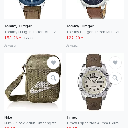
Tommy Hilfiger
Tommy Hilfiger
Tommy Hilfiger Herren Multi Zifferblatt Quarz Armbanduhr Harley
Tommy Hilfiger Herren Multi Zifferblatt Quarz Armbanduhr Ashton
158.26
€
127.20
€
179.00
Amazon
Amazon
Nike
Timex
Nike Unisex-Adult Umhängetaschen-ba5871 Carry-On Luggage, Medium Olive/Medium Olive/Light Orewood Brown, One Size
Timex Expedition 40mm Herren Off-White Zifferblatt Rugged Braun Lederband mit Datumsfenster