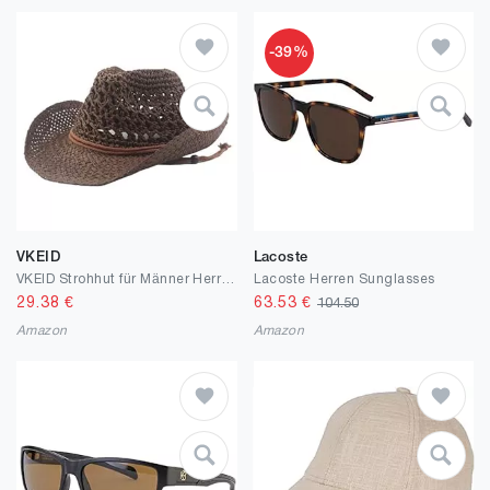
-39%
VKEID
Lacoste
VKEID Strohhut für Männer Herren-Sommer-Cowboy-Strohhut, kann gefaltet Werden, lässig, Bergsteigen, atmungsaktiv, Coole Kappe, Sonnenschutz, große Krempe
Lacoste Herren Sunglasses
29.38
€
63.53
€
104.50
Amazon
Amazon