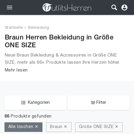
Outfits
Startseite
Bekleidung
Bekleidung
Braun Herren Bekleidung in Größe
ONE SIZE
Wäsche
Neue Braun Bekleidung & Accessoires in Größe ONE
SIZE, mehr als 66+ Produkte lassen Ihre Herzen höher
Schuhe
schlagen. Entdecken Sie unsere Auswahl an Tops, T-
Mehr lesen
Shirts, Accessoires, Unterwäsche & Dessous, Streetwear,
Accessoires
Jacken, Mäntel & Westen und mehr.
SALE
Kategorien
Filter
66
Produkte gefunden
Alle löschen ✕
Braun ✕
Größe ONE SIZE ✕