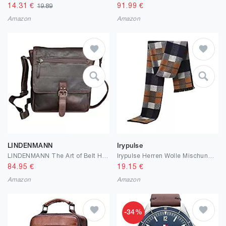
14.31
€
91.99
€
19.89
Amazon
Amazon
LINDENMANN
Irypulse
LINDENMANN The Art of Belt Herren Tasche/Herren Umhängetasche, Leder, braun
Irypulse Herren Wolle Mischung Schal Fransen für Männer Warm Kariert Streifen Herbst und Winter
84.95
€
19.15
€
Amazon
Amazon
-34%