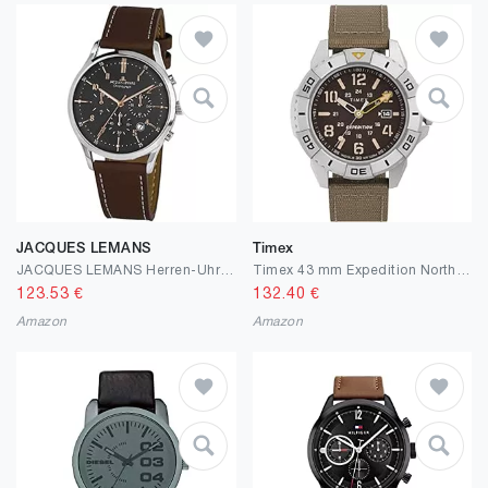
JACQUES LEMANS
Timex
JACQUES LEMANS Herren-Uhren Analog Quarz One Size Dunkelbraun 32017056
Timex 43 mm Expedition North Ridge Tan One Size
123.53
€
132.40
€
Amazon
Amazon