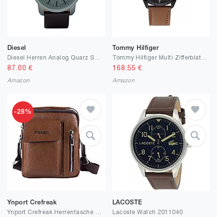
Diesel
Tommy Hilfiger
Diesel Herren Analog Quarz Smart Watch Armbanduhr mit Silikon Armband
Tommy Hilfiger Multi Zifferblatt Quarz Uhr für Herren mit Braunes Lederarmband - 1791942
87.00
€
168.55
€
Amazon
Amazon
-28%
Ynport Crefreak
LACOSTE
Ynport Crefreak Herrentasche Leder Umhängetasche Herren wasserdichte Umhängetasche für Reisen Sport Arbeit
Lacoste Watch 2011040