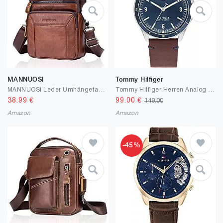
MANNUOSI
Tommy Hilfiger
MANNUOSI Leder Umhängetasche Herren Schultertasche Herrentasche mit Abnehmbarem Schultergurt Vintage für Arbeit Reise Alltagsleben Braun
Tommy Hilfiger Herren Analog Quarz Armbanduhr Maverick
38.99
€
99.00
€
149.00
Amazon
Amazon
-45%