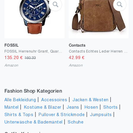
FOSSIL
Contacts
FOSSIL Herrenuhr Grant, Quarz-Chronographenwerk, Echtlederarmband
Contacts Echtes Leder Herren Klein Umhängetasche für 9.7 inch Laptop Tasche Tote Handtasche Messenger Tasche Handtasche
135.20
€
42.99
€
160.33
Amazon
Amazon
Fashion Shop Kategorien
|
|
|
Alle Bekleidung
Accessoires
Jacken & Westen
|
|
|
|
|
Mäntel
Kostüme & Blazer
Jeans
Hosen
Shorts
|
|
|
Shirts & Tops
Pullover & Strickmode
Jumpsuits
|
Unterwäsche & Bademäntel
Schuhe