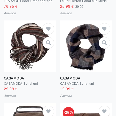
LEABAGS Leder Umhängetasche Herren & Damen I Echtleder Laptoptasche bis 13 Zoll I Messenger Bag mit Schultergurt I Schultertasche I Arbeitstasche I Tragetasche I Handtasche
Lallier Herren Schal aus Merinowolle, lange Winterkrawatte mit Geschenkbox
76.95
€
25.99
€
39.99
Amazon
Amazon
CASAMODA
CASAMODA
CASAMODA Schal uni
CASAMODA Schal uni
29.99
€
19.99
€
Amazon
Amazon
-25%