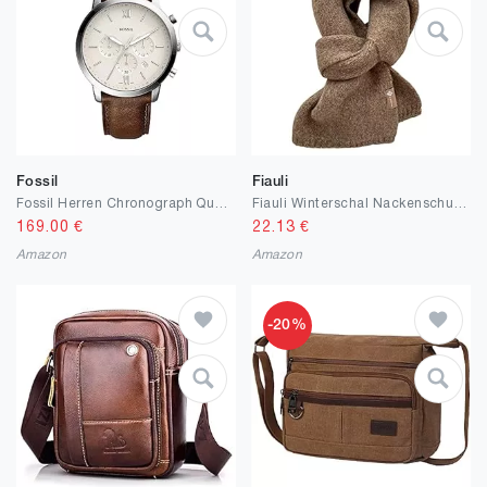
Fossil
Fiauli
Fossil Herren Chronograph Quarz Uhr mit Leder Armband FS5380
Fiauli Winterschal Nackenschutz Chic Unisex Koreanischer Stil Herren Schal
169.00
€
22.13
€
Amazon
Amazon
-20%