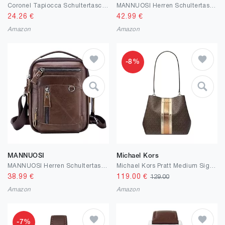
Coronel Tapiocca Schultertaschen Herren Umhängetaschen Pietro Herren-Schultertaschen
MANNUOSI Herren Schultertaschen Geschäft Erste Schicht Rindsleder Beiläufig Crossbody Tasche DE470
24.26
€
42.99
€
Amazon
Amazon
-8%
MANNUOSI
Michael Kors
MANNUOSI Herren Schultertaschen Fashion Freizeit Crossbody Tasche Echtleder Handtasche
Michael Kors Pratt Medium Signature Logo Umhängetasche
38.99
€
119.00
€
129.00
Amazon
Amazon
-7%