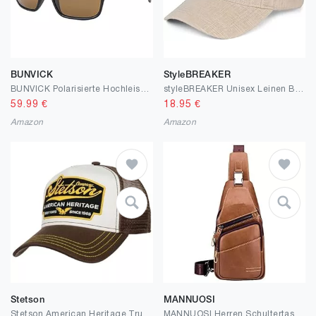
BUNVICK
StyleBREAKER
BUNVICK Polarisierte Hochleistungs-Sonnenbrillen aus Echtem Glas für Männer und Frauen, italienisches Design, Anti-Glare, UV400, Corning Echtes Glas Linsen
styleBREAKER Unisex Leinen Baseball Cap Einfarbig, 6-Panel Basecap, Metallschnalle verstellbar 04023089
59.99
€
18.95
€
Amazon
Amazon
Stetson
MANNUOSI
Stetson American Heritage Trucker Cap One Size 56-61 cm - Basecap im amerikanischen Stil - Snapback Cap mit luftigem Netzeinsatz - Meshcap Sommer/Winter - Baseballcap Braun
MANNUOSI Herren Schultertaschen Freizeit Fashion Echtleder Crossbody Tasche