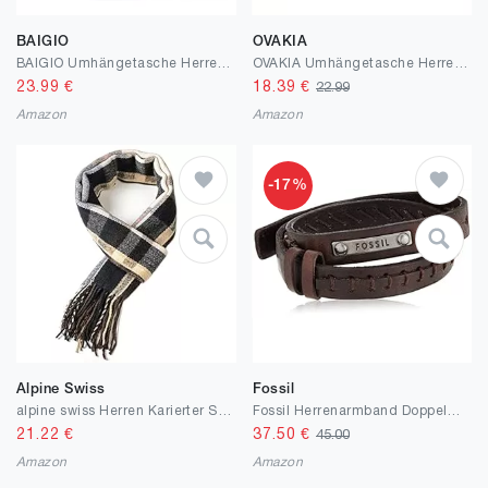
BAIGIO
OVAKIA
BAIGIO Umhängetasche Herren Leder Schultertasche Herrentasche Vintage für Arbeit Reise Alltagsleben
OVAKIA Umhängetasche Herren, 14 zoll Laptoptasche Vintage Tasche Schultertasche Schulranzen Arbeitstasche für Herren und Damen
23.99
€
18.39
€
22.99
Amazon
Amazon
-17%
Alpine Swiss
Fossil
alpine swiss Herren Karierter Schal Weiche Winterschals Unisex
Fossil Herrenarmband Doppelwickel in braun, JF87354040
21.22
€
37.50
€
45.00
Amazon
Amazon