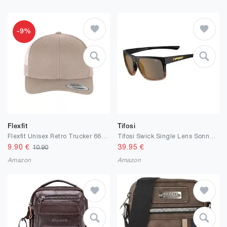
-9%
Flexfit
Tifosi
Flexfit Unisex Retro Trucker 6606-retrotrucker
Tifosi Swick Single Lens Sonnenbrille
9.90
€
39.95
€
10.90
Amazon
Amazon