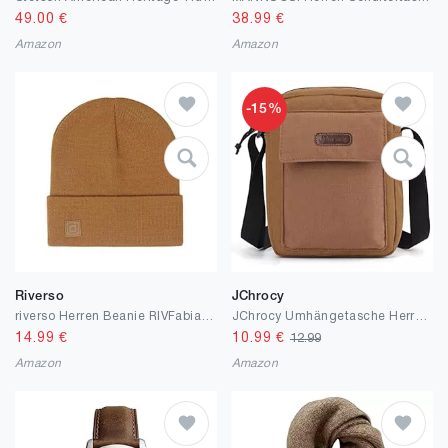
49.00
€
38.99
€
Amazon
Amazon
-15%
Riverso
JChrocy
riverso Herren Beanie RIVFabian Outdoormütze Strickmütze Laufmütze Wintermütze Unisex Einfarbig 100% Acryl Einheitsgröße
JChrocy Umhängetasche Herren, Shoulder Bag Frauen, Wasserdichte Schultertasche Männer Reißverschluss Herrentasche mit Verstellbaren Schultergurt Crossbody Tasche, 21x16x6cm
14.99
€
10.99
€
12.99
Amazon
Amazon