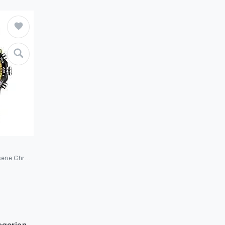
Festina Unisex Erwachsene Chronograph Quarz Uhr mit Leder Armband F20339/3