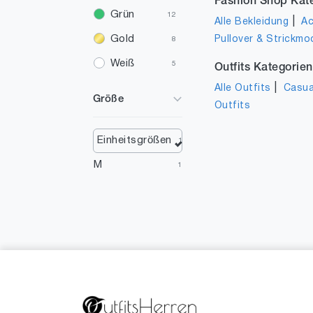
Fashion Shop Kat
Grün
12
|
Alle Bekleidung
Ac
Gold
Pullover & Strickmo
8
Weiß
5
Outfits Kategorien
|
Mehrfarbig
Alle Outfits
Casua
4
Größe
Outfits
Rot
2
Beige
2
Einheitsgrößen
1
M
1