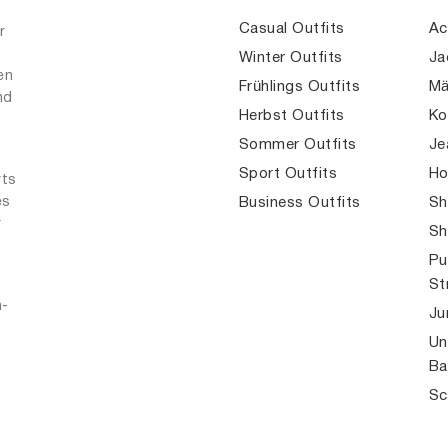
Casual Outfits
Ac
r
Winter Outfits
Ja
en
Frühlings Outfits
Mä
nd
Herbst Outfits
Ko
Sommer Outfits
Je
Sport Outfits
Ho
rts
es
Business Outfits
Sh
r
Sh
Pu
St
n-
Ju
Un
Ba
Sc