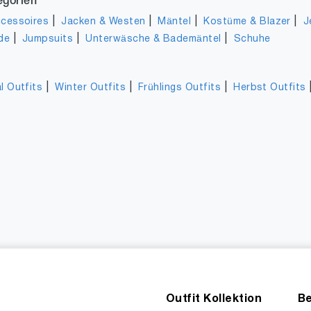
egorien
|
|
|
|
cessoires
Jacken & Westen
Mäntel
Kostüme & Blazer
J
|
|
|
de
Jumpsuits
Unterwäsche & Bademäntel
Schuhe
|
|
|
l Outfits
Winter Outfits
Frühlings Outfits
Herbst Outfits
Outfit Kollektion
Be