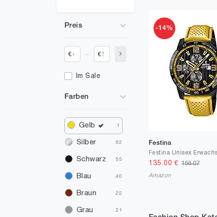
Preis
-14%
_
€
€
Im Sale
Farben
Gelb
1
Silber
Festina
62
Schwarz
55
135.00
€
156.07
Amazon
Blau
40
Braun
22
Grau
21