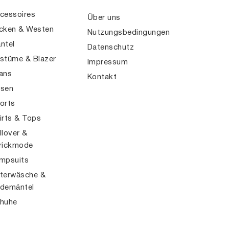
cessoires
Über uns
cken & Westen
Nutzungsbedingungen
ntel
Datenschutz
stüme & Blazer
Impressum
ans
Kontakt
sen
orts
irts & Tops
llover &
rickmode
mpsuits
terwäsche &
demäntel
huhe