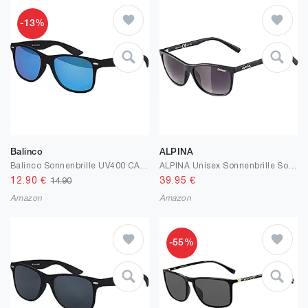
-13%
Balinco
ALPINA
Balinco Sonnenbrille UV400 CAT 3 CE Rubber - mit Federscharnier für Damen & Herren
ALPINA Unisex Sonnenbrille Sonnenbrille (1er Pack)
12.90
€
39.95
€
14.90
Amazon
Amazon
-55%