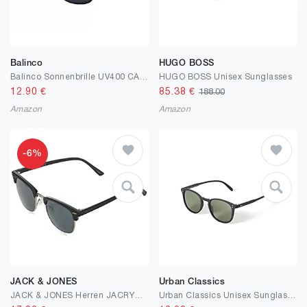
Balinco
HUGO BOSS
Balinco Sonnenbrille UV400 CAT 3 CE Rubber - mit Federscharnier für Damen & Herren
HUGO BOSS Unisex Sunglasses
12.90
€
85.38
€
188.00
Amazon
Amazon
-6%
JACK & JONES
Urban Classics
JACK & JONES Herren JACRYDER SUNGLASSES NOOS 12184899
Urban Classics Unisex Sunglasses Arthur Uc Sonnenbrille