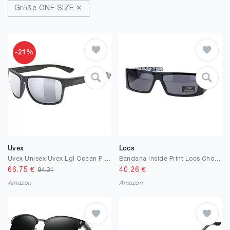
Größe ONE SIZE ✕
-21%
Uvex
Locs
Uvex Unisex Uvex Lgl Ocean P Sonnenbrille (1er Pack)
Bandana Inside Print Locs Cholo Gangster Rechteckige Mad Dog Sonnenbrille Blau
66.75
€
40.26
€
84.31
Amazon
Amazon