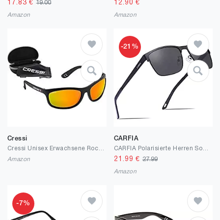
17.83
€
12.90
€
19.00
Amazon
Amazon
-21%
Cressi
CARFIA
Cressi Unisex Erwachsene Rocker Sonnenbrille Für Sport
CARFIA Polarisierte Herren Sonnenbrille Metallrahmen UV 400 Fahrerbrille Sportbrille Kategorie 3
21.99
€
Amazon
27.99
Amazon
-7%