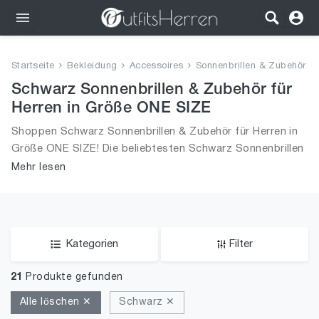
Outfits
Startseite
Bekleidung
Accessoires
Sonnenbrillen & Zubehör
Bekleidung
Schwarz Sonnenbrillen & Zubehör für
Herren in Größe ONE SIZE
Wäsche
Shoppen Schwarz Sonnenbrillen & Zubehör für Herren in
Größe ONE SIZE! Die beliebtesten Schwarz Sonnenbrillen
Schuhe
& Zubehör. Größe Auswahl an Schwarz Sonnenbrillen &
Mehr lesen
Zubehör in Größe ONE SIZE und alle Trends aus 2026 für
Accessoires
Männer!
SALE
Kategorien
Filter
21
Produkte gefunden
Alle löschen ✕
Schwarz ✕