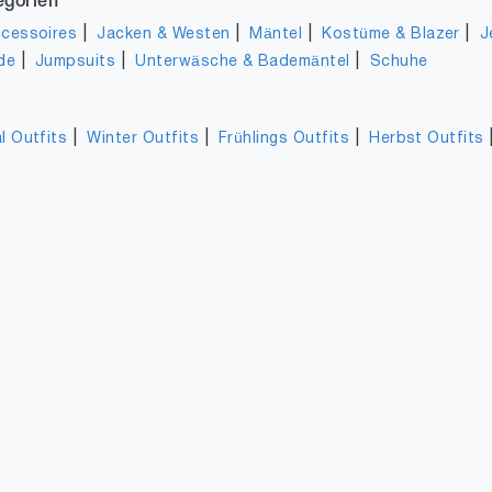
egorien
|
|
|
|
cessoires
Jacken & Westen
Mäntel
Kostüme & Blazer
J
|
|
|
de
Jumpsuits
Unterwäsche & Bademäntel
Schuhe
|
|
|
l Outfits
Winter Outfits
Frühlings Outfits
Herbst Outfits