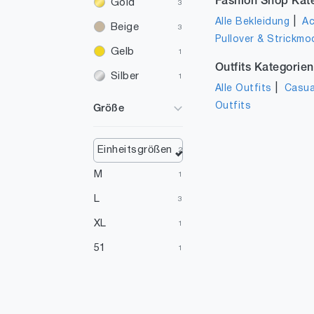
Fashion Shop Kat
Gold
3
|
Alle Bekleidung
Ac
Beige
3
Pullover & Strickmo
Gelb
1
Outfits Kategorien
Silber
1
|
Alle Outfits
Casua
Outfits
Größe
Einheitsgrößen
2
M
1
L
3
XL
1
51
1