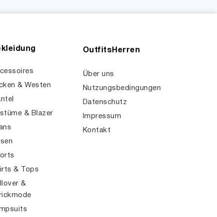
kleidung
OutfitsHerren
cessoires
Über uns
cken & Westen
Nutzungsbedingungen
ntel
Datenschutz
stüme & Blazer
Impressum
ans
Kontakt
sen
orts
irts & Tops
llover &
rickmode
mpsuits