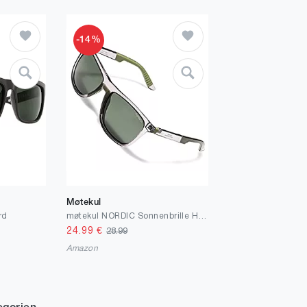
-14%
Møtekul
rd
møtekul NORDIC Sonnenbrille Herren POLARISIERT I Bruchfeste Gläser & Blendschutz I Herren Sonnenbrille I 100% UV SCHUTZ I Sonnenbrillen Herren mit grau-transparentem Rahmen I Europäisches Design
24.99
€
28.99
Amazon