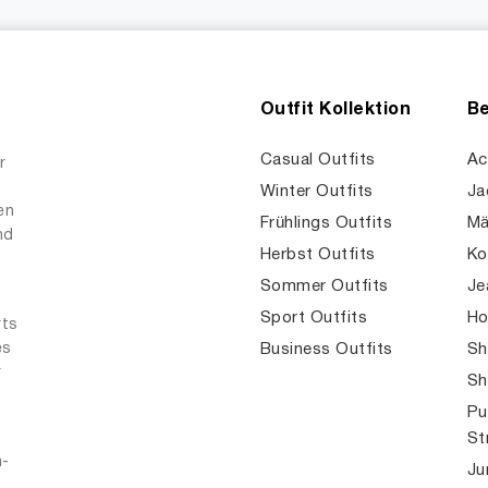
Outfit Kollektion
Be
Casual Outfits
Ac
r
Winter Outfits
Ja
en
Frühlings Outfits
Mä
nd
Herbst Outfits
Ko
Sommer Outfits
Je
Sport Outfits
Ho
rts
es
Business Outfits
Sh
r
Sh
Pu
St
n-
Ju