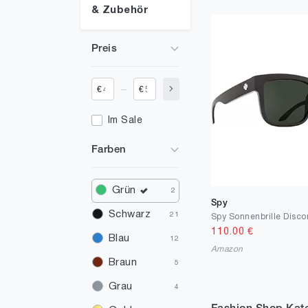
& Zubehör
Preis
_
€
€
Im Sale
Farben
Grün
2
Spy
Schwarz
21
Spy Sonnenbrille Disco
110.00
€
Blau
12
Amazon
Braun
5
Grau
4