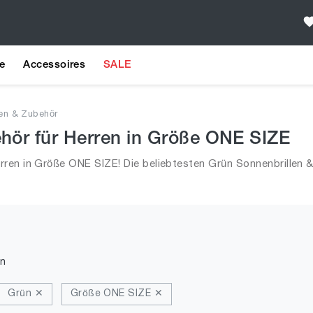
e
Accessoires
SALE
len & Zubehör
hör für Herren in Größe ONE SIZE
rren in Größe ONE SIZE! Die beliebtesten Grün Sonnenbrillen 
d alle Trends aus 2026 für Männer!
n
Grün ✕
Größe ONE SIZE ✕