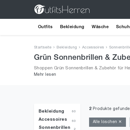
Outfits
Bekleidung
Wäsche
Schuh
Startseite
Bekleidung
Accessoires
Sonnenbril
Grün Sonnenbrillen & Zube
Shoppen Grün Sonnenbrillen & Zubehör für He
Mehr lesen
Sonnenbrillen & Zubehör in Größe ONE SIZE un
2
Produkte gefunde
Bekleidung
60
Accessoires
60
Alle löschen ✕
Sonnenbrillen
2