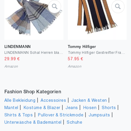
LINDENMANN
Tommy Hilfiger
LINDENMANN Schal Herren blau/Herren-Schal dünn 100% Baumwolle, Herren-Schal blau-beige-schwarz
Tommy Hilfiger Gestreifter Fransenschal
29.99
€
57.95
€
Amazon
Amazon
Fashion Shop Kategorien
|
|
|
Alle Bekleidung
Accessoires
Jacken & Westen
|
|
|
|
|
Mäntel
Kostüme & Blazer
Jeans
Hosen
Shorts
|
|
|
Shirts & Tops
Pullover & Strickmode
Jumpsuits
|
Unterwäsche & Bademäntel
Schuhe