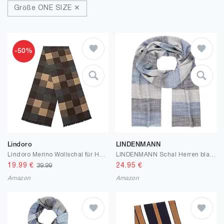
Größe ONE SIZE ✕
-50%
Lindoro
LINDENMANN
Lindoro Merino Wollschal für Herren, Warme, Leichte Tartan-Plaid-Winter-lange Schals mit Geschenkbox
LINDENMANN Schal Herren blau/Herren-Schal dünn 55% Baumwolle 45% Leinen, Herren-Schal blau-grau
19.99
€
24.95
€
39.99
Amazon
Amazon