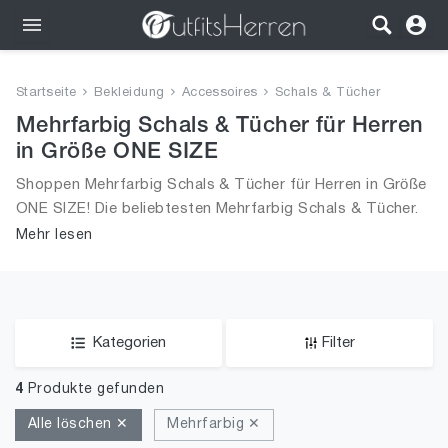
Outfits
Startseite
Bekleidung
Accessoires
Schals & Tücher
Bekleidung
Mehrfarbig Schals & Tücher für Herren
in Größe ONE SIZE
Wäsche
Shoppen Mehrfarbig Schals & Tücher für Herren in Größe
ONE SIZE! Die beliebtesten Mehrfarbig Schals & Tücher.
Schuhe
Größe Auswahl an Mehrfarbig Schals & Tücher in Größe
Mehr lesen
ONE SIZE und alle Trends aus 2026 für Männer!
Accessoires
SALE
Kategorien
Filter
4
Produkte gefunden
Alle löschen ✕
Mehrfarbig ✕