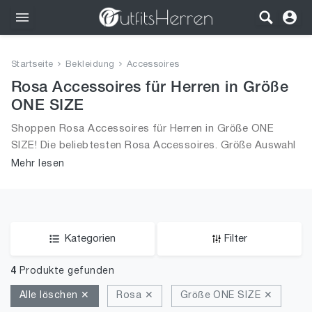
Outfits
Startseite
Bekleidung
Accessoires
Bekleidung
Rosa Accessoires für Herren in Größe
ONE SIZE
Wäsche
Shoppen Rosa Accessoires für Herren in Größe ONE
SIZE! Die beliebtesten Rosa Accessoires. Größe Auswahl
Schuhe
an Rosa Accessoires in Größe ONE SIZE und alle Trends
Mehr lesen
aus 2026 für Männer!
Accessoires
SALE
Kategorien
Filter
4
Produkte gefunden
Alle löschen ✕
Rosa ✕
Größe ONE SIZE ✕