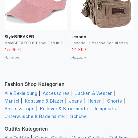
StyleBREAKER
Leoodo
styleBREAKER 6-Panel Cap in Veloursleder Optik, Wildleder Optik, Baseball Cap, verstellbar, Unisex 04023049
Leoodo Hüftasche Schultertasche Herren Damen taktische Gürteltasche Bauchtasche mit Sicherheitsring Crossbody für Handy Reise Hundebesitzer Sport Klettern Klein
15.95
€
14.80
€
Amazon
Amazon
Fashion Shop Kategorien
|
|
|
Alle Bekleidung
Accessoires
Jacken & Westen
|
|
|
|
|
Mäntel
Kostüme & Blazer
Jeans
Hosen
Shorts
|
|
|
Shirts & Tops
Pullover & Strickmode
Jumpsuits
|
Unterwäsche & Bademäntel
Schuhe
Outfits Kategorien