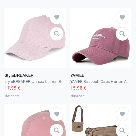
StyleBREAKER
YAMEE
styleBREAKER Unisex Leinen Baseball Cap Einfarbig, 6-Panel Basecap, Metallschnalle verstellbar 04023089
YAMEE Baseball Caps Herren Atmungsaktiv,Bacecap Unisex Einstellbare,Baseballkappe Damen mit Stickerei,Sommer mützen für Herren Weich,Geschenke für Herren Damen,Hut Herren Outdoor UV-Schutz
17.95
€
15.98
€
Amazon
Amazon