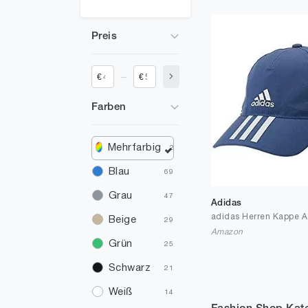
Preis
_
€
€
Farben
Mehrfarbig
2
Blau
69
Grau
47
Adidas
Beige
29
Amazon
Grün
25
Schwarz
21
Weiß
14