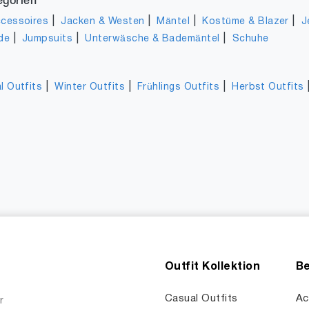
egorien
|
|
|
|
cessoires
Jacken & Westen
Mäntel
Kostüme & Blazer
J
|
|
|
de
Jumpsuits
Unterwäsche & Bademäntel
Schuhe
|
|
|
l Outfits
Winter Outfits
Frühlings Outfits
Herbst Outfits
Outfit Kollektion
Be
Casual Outfits
Ac
r