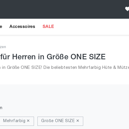
e
Accessoires
SALE
zen
für Herren in Größe ONE SIZE
 in Größe ONE SIZE! Die beliebtesten Mehrfarbig Hüte & Mütz
s 2026 für Männer!
n
Mehrfarbig ✕
Größe ONE SIZE ✕