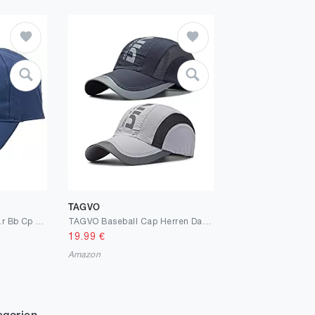
TAGVO
adidas Herren Kappe A.r Bb Cp 3s 4a
TAGVO Baseball Cap Herren Damen, Atmungsaktive Mütze mit Schirm, Kappe Verstellbar Mütze Outdoor Baseballkappe, Kappe Verstellbare Outdoor Running Freizeit Basecap
19.99
€
Amazon