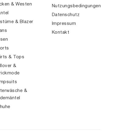
cken & Westen
Nutzungsbedingungen
ntel
Datenschutz
stüme & Blazer
Impressum
ans
Kontakt
sen
orts
irts & Tops
llover &
rickmode
mpsuits
terwäsche &
demäntel
huhe