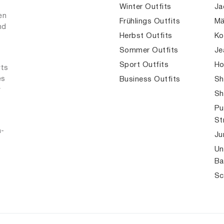
Winter Outfits
Ja
en
Frühlings Outfits
Mä
nd
Herbst Outfits
Ko
Sommer Outfits
Je
Sport Outfits
Ho
rts
es
Business Outfits
Sh
r
Sh
Pu
St
n-
Ju
Un
Ba
Sc