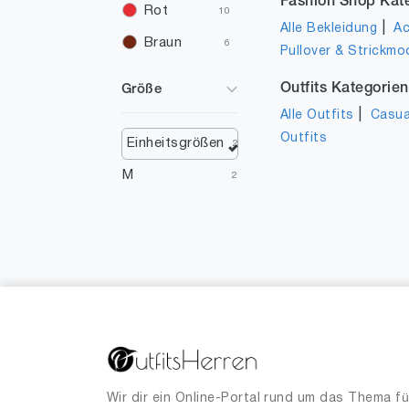
Fashion Shop Kat
Rot
10
|
Alle Bekleidung
Ac
Braun
6
Pullover & Strickmo
Rosa
3
Outfits Kategorien
Größe
Silber
2
|
Alle Outfits
Casua
Outfits
Türkis
2
Einheitsgrößen
2
Violett
1
M
2
Gelb
1
Orange
1
Elfenbein
1
Wir dir ein Online-Portal rund um das Thema fü