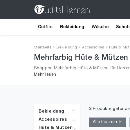
Outfits
Bekleidung
Wäsche
Schuh
Startseite
Bekleidung
Accessoires
Hüte & Müt
Mehrfarbig Hüte & Mützen 
Shoppen Mehrfarbig Hüte & Mützen für Herren
Mehr lesen
Mützen in Größe ONE SIZE und alle Trends au
2
Produkte gefunde
Bekleidung
11
Accessoires
11
Alle löschen ✕
Hüte & Mützen
2